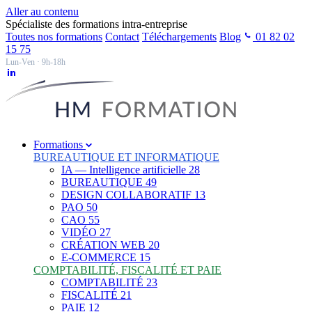
Aller au contenu
Spécialiste des formations intra-entreprise
Toutes nos formations
Contact
Téléchargements
Blog
01 82 02
15 75
Lun-Ven · 9h-18h
Formations
BUREAUTIQUE ET INFORMATIQUE
IA — Intelligence artificielle
28
BUREAUTIQUE
49
DESIGN COLLABORATIF
13
PAO
50
CAO
55
VIDÉO
27
CRÉATION WEB
20
E-COMMERCE
15
COMPTABILITÉ, FISCALITÉ ET PAIE
COMPTABILITÉ
23
FISCALITÉ
21
PAIE
12