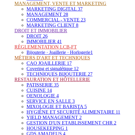
MANAGEMENT, VENTE ET MARKETING
MARKETING DIGITAL
37
MANAGEMENT
28
COMMERCIAL - VENTE
23
MARKETING CLIENT
8
DROIT ET IMMOBILIER
DROIT
26
IMMOBILIER
41
RÈGLEMENTATION LCB-FT
Bijouterie · Joaillerie · Horlogerie
1
MÉTIERS D'ART ET TECHNIQUES
CAO JOAILLERIE
17
Covering et signalétique
12
TECHNIQUES BIJOUTERIE
27
RESTAURATION ET HÔTELLERIE
PATISSERIE
35
CUISINE
14
OENOLOGIE
4
SERVICE EN SALLE
3
MIXOLOGIE ET BARISTA
5
HYGIÈNE ET SECURITÉ ALIMENTAIRE
11
YIELD MANAGEMENT
2
GESTION D'UN ETABLISSEMENT CHR
2
HOUSEKEEPING
1
GDS AMADEUS
4