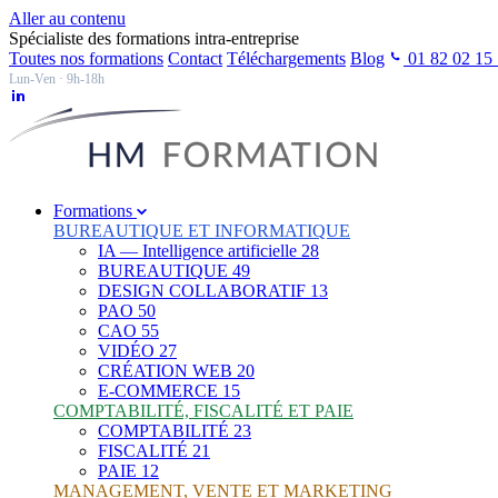
Aller au contenu
Spécialiste des formations intra-entreprise
Toutes nos formations
Contact
Téléchargements
Blog
01 82 02 15
Lun-Ven · 9h-18h
Formations
BUREAUTIQUE ET INFORMATIQUE
IA — Intelligence artificielle
28
BUREAUTIQUE
49
DESIGN COLLABORATIF
13
PAO
50
CAO
55
VIDÉO
27
CRÉATION WEB
20
E-COMMERCE
15
COMPTABILITÉ, FISCALITÉ ET PAIE
COMPTABILITÉ
23
FISCALITÉ
21
PAIE
12
MANAGEMENT, VENTE ET MARKETING