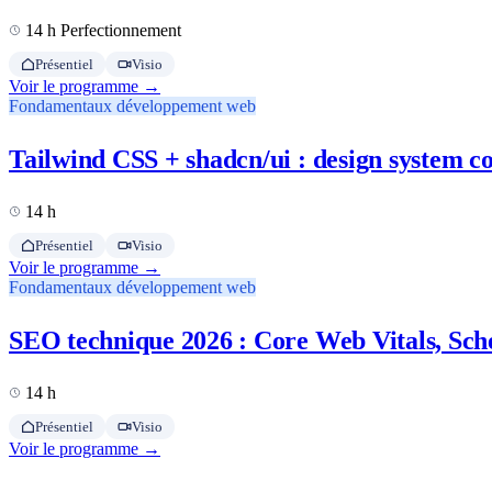
14 h
Perfectionnement
Présentiel
Visio
Voir le programme →
Fondamentaux développement web
Tailwind CSS + shadcn/ui : design system c
14 h
Présentiel
Visio
Voir le programme →
Fondamentaux développement web
SEO technique 2026 : Core Web Vitals, Sch
14 h
Présentiel
Visio
Voir le programme →