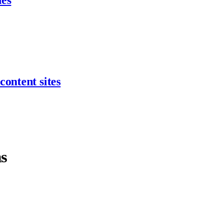
nes
content sites
ns