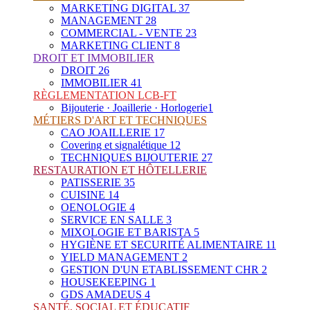
MARKETING DIGITAL
37
MANAGEMENT
28
COMMERCIAL - VENTE
23
MARKETING CLIENT
8
DROIT ET IMMOBILIER
DROIT
26
IMMOBILIER
41
RÈGLEMENTATION LCB-FT
Bijouterie · Joaillerie · Horlogerie
1
MÉTIERS D'ART ET TECHNIQUES
CAO JOAILLERIE
17
Covering et signalétique
12
TECHNIQUES BIJOUTERIE
27
RESTAURATION ET HÔTELLERIE
PATISSERIE
35
CUISINE
14
OENOLOGIE
4
SERVICE EN SALLE
3
MIXOLOGIE ET BARISTA
5
HYGIÈNE ET SECURITÉ ALIMENTAIRE
11
YIELD MANAGEMENT
2
GESTION D'UN ETABLISSEMENT CHR
2
HOUSEKEEPING
1
GDS AMADEUS
4
SANTÉ, SOCIAL ET ÉDUCATIF