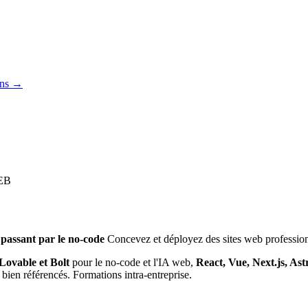
ons →
EB
assant par le no-code
Concevez et déployez des sites web professionn
Lovable et Bolt
pour le no-code et l'IA web,
React, Vue, Next.js, Ast
 bien référencés. Formations intra-entreprise.