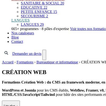
SANITAIRE & SOCIAL
20
EDUCATIVE
22
PETITE ENFANCE
15
SECOURISME
2
LANGUES
LANGUES
29
665+ programmes · 8 pôles d'expertise
Voir toutes nos formati
Nos catalogues
Blog
Contact
Demander un devis
Accueil
›
Formations
›
Bureautique et informatique
›
CRÉATION W
CRÉATION WEB
Formations Création Web : du CMS au framework moderne, en p
WordPress et Joomla
pour les CMS établis,
Webflow, Framer, v0, 
HTML/CSS/JavaScript/Tailwind
pour bâtir des sites performants et
Lire plus ↓