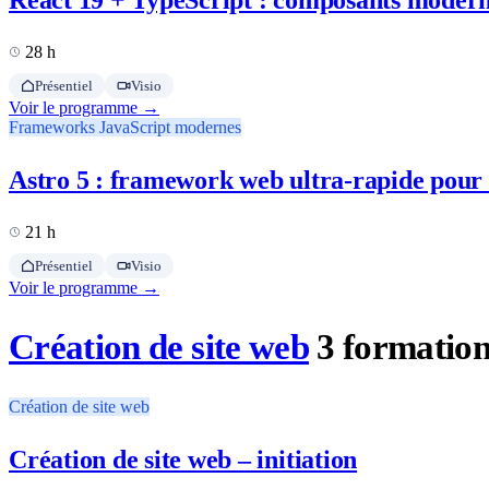
React 19 + TypeScript : composants moder
28 h
Présentiel
Visio
Voir le programme →
Frameworks JavaScript modernes
Astro 5 : framework web ultra-rapide pour 
21 h
Présentiel
Visio
Voir le programme →
Création de site web
3 formatio
Création de site web
Création de site web – initiation