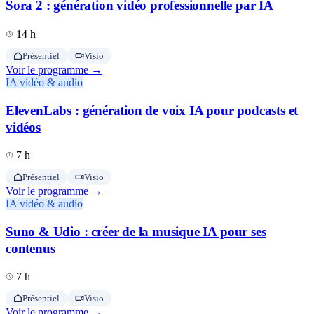
Sora 2 : génération vidéo professionnelle par IA
14 h
Présentiel
Visio
Voir le programme →
IA vidéo & audio
ElevenLabs : génération de voix IA pour podcasts et
vidéos
7 h
Présentiel
Visio
Voir le programme →
IA vidéo & audio
Suno & Udio : créer de la musique IA pour ses
contenus
7 h
Présentiel
Visio
Voir le programme →