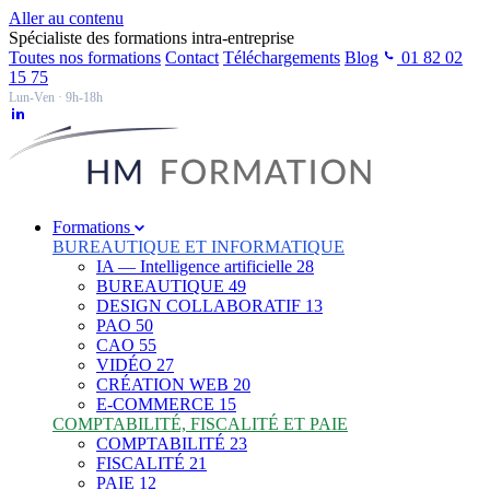
Aller au contenu
Spécialiste des formations intra-entreprise
Toutes nos formations
Contact
Téléchargements
Blog
01 82 02
15 75
Lun-Ven · 9h-18h
Formations
BUREAUTIQUE ET INFORMATIQUE
IA — Intelligence artificielle
28
BUREAUTIQUE
49
DESIGN COLLABORATIF
13
PAO
50
CAO
55
VIDÉO
27
CRÉATION WEB
20
E-COMMERCE
15
COMPTABILITÉ, FISCALITÉ ET PAIE
COMPTABILITÉ
23
FISCALITÉ
21
PAIE
12