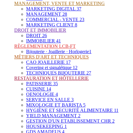
MANAGEMENT, VENTE ET MARKETING
MARKETING DIGITAL
37
MANAGEMENT
28
COMMERCIAL - VENTE
23
MARKETING CLIENT
8
DROIT ET IMMOBILIER
DROIT
26
IMMOBILIER
41
RÈGLEMENTATION LCB-FT
Bijouterie · Joaillerie · Horlogerie
1
MÉTIERS D'ART ET TECHNIQUES
CAO JOAILLERIE
17
Covering et signalétique
12
TECHNIQUES BIJOUTERIE
27
RESTAURATION ET HÔTELLERIE
PATISSERIE
35
CUISINE
14
OENOLOGIE
4
SERVICE EN SALLE
3
MIXOLOGIE ET BARISTA
5
HYGIÈNE ET SECURITÉ ALIMENTAIRE
11
YIELD MANAGEMENT
2
GESTION D'UN ETABLISSEMENT CHR
2
HOUSEKEEPING
1
GDS AMADEUS
4