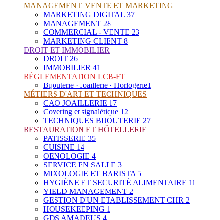
MANAGEMENT, VENTE ET MARKETING
MARKETING DIGITAL
37
MANAGEMENT
28
COMMERCIAL - VENTE
23
MARKETING CLIENT
8
DROIT ET IMMOBILIER
DROIT
26
IMMOBILIER
41
RÈGLEMENTATION LCB-FT
Bijouterie · Joaillerie · Horlogerie
1
MÉTIERS D'ART ET TECHNIQUES
CAO JOAILLERIE
17
Covering et signalétique
12
TECHNIQUES BIJOUTERIE
27
RESTAURATION ET HÔTELLERIE
PATISSERIE
35
CUISINE
14
OENOLOGIE
4
SERVICE EN SALLE
3
MIXOLOGIE ET BARISTA
5
HYGIÈNE ET SECURITÉ ALIMENTAIRE
11
YIELD MANAGEMENT
2
GESTION D'UN ETABLISSEMENT CHR
2
HOUSEKEEPING
1
GDS AMADEUS
4