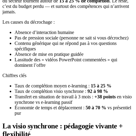
du secteur tournent autour de
15 à 25 % de complétion
. Le reste,
c’est du budget perdu — et surtout des compétences qui n’arrivent
jamais.
Les causes du décrochage :
Absence d’interaction humaine
Pas de pression sociale (personne ne sait si vous décrochez)
Contenu générique qui ne répond pas à vos questions
spécifiques
Absence de mise en pratique guidée
Lassitude des « vidéos PowerPoint commentées » qui
dominent l’offre
Chiffres clés
Taux de complétion moyen e-learning :
15 à 25 %
Taux de complétion visio synchrone :
92 à 98 %
Transfert en situation de travail à 3 mois :
+38 points
en visio
synchrone vs e-learning passif
Économie de temps et déplacement :
50 à 70 %
vs présentiel
pur
La visio synchrone : pédagogie vivante +
flexibilité