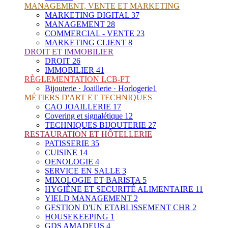
MANAGEMENT, VENTE ET MARKETING
MARKETING DIGITAL
37
MANAGEMENT
28
COMMERCIAL - VENTE
23
MARKETING CLIENT
8
DROIT ET IMMOBILIER
DROIT
26
IMMOBILIER
41
RÈGLEMENTATION LCB-FT
Bijouterie · Joaillerie · Horlogerie
1
MÉTIERS D'ART ET TECHNIQUES
CAO JOAILLERIE
17
Covering et signalétique
12
TECHNIQUES BIJOUTERIE
27
RESTAURATION ET HÔTELLERIE
PATISSERIE
35
CUISINE
14
OENOLOGIE
4
SERVICE EN SALLE
3
MIXOLOGIE ET BARISTA
5
HYGIÈNE ET SECURITÉ ALIMENTAIRE
11
YIELD MANAGEMENT
2
GESTION D'UN ETABLISSEMENT CHR
2
HOUSEKEEPING
1
GDS AMADEUS
4