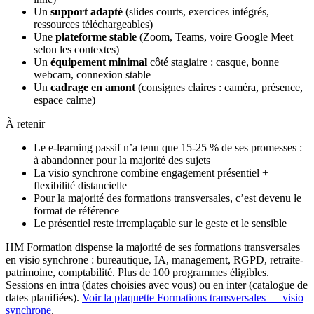
Un
support adapté
(slides courts, exercices intégrés,
ressources téléchargeables)
Une
plateforme stable
(Zoom, Teams, voire Google Meet
selon les contextes)
Un
équipement minimal
côté stagiaire : casque, bonne
webcam, connexion stable
Un
cadrage en amont
(consignes claires : caméra, présence,
espace calme)
À retenir
Le e-learning passif n’a tenu que 15-25 % de ses promesses :
à abandonner pour la majorité des sujets
La visio synchrone combine engagement présentiel +
flexibilité distancielle
Pour la majorité des formations transversales, c’est devenu le
format de référence
Le présentiel reste irremplaçable sur le geste et le sensible
HM Formation dispense la majorité de ses formations transversales
en visio synchrone : bureautique, IA, management, RGPD, retraite-
patrimoine, comptabilité. Plus de 100 programmes éligibles.
Sessions en intra (dates choisies avec vous) ou en inter (catalogue de
dates planifiées).
Voir la plaquette Formations transversales — visio
synchrone
.