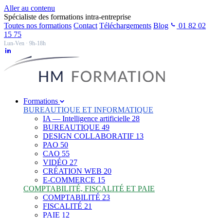
Aller au contenu
Spécialiste des formations intra-entreprise
Toutes nos formations
Contact
Téléchargements
Blog
01 82 02
15 75
Lun-Ven · 9h-18h
Formations
BUREAUTIQUE ET INFORMATIQUE
IA — Intelligence artificielle
28
BUREAUTIQUE
49
DESIGN COLLABORATIF
13
PAO
50
CAO
55
VIDÉO
27
CRÉATION WEB
20
E-COMMERCE
15
COMPTABILITÉ, FISCALITÉ ET PAIE
COMPTABILITÉ
23
FISCALITÉ
21
PAIE
12