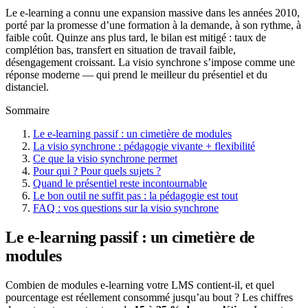
Le e-learning a connu une expansion massive dans les années 2010,
porté par la promesse d’une formation à la demande, à son rythme, à
faible coût. Quinze ans plus tard, le bilan est mitigé : taux de
complétion bas, transfert en situation de travail faible,
désengagement croissant. La visio synchrone s’impose comme une
réponse moderne — qui prend le meilleur du présentiel et du
distanciel.
Sommaire
Le e-learning passif : un cimetière de modules
La visio synchrone : pédagogie vivante + flexibilité
Ce que la visio synchrone permet
Pour qui ? Pour quels sujets ?
Quand le présentiel reste incontournable
Le bon outil ne suffit pas : la pédagogie est tout
FAQ : vos questions sur la visio synchrone
Le e-learning passif : un cimetière de
modules
Combien de modules e-learning votre LMS contient-il, et quel
pourcentage est réellement consommé jusqu’au bout ? Les chiffres