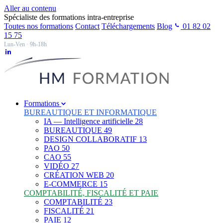
Aller au contenu
Spécialiste des formations intra-entreprise
Toutes nos formations
Contact
Téléchargements
Blog
01 82 02
15 75
Lun-Ven · 9h-18h
Formations
BUREAUTIQUE ET INFORMATIQUE
IA — Intelligence artificielle
28
BUREAUTIQUE
49
DESIGN COLLABORATIF
13
PAO
50
CAO
55
VIDÉO
27
CRÉATION WEB
20
E-COMMERCE
15
COMPTABILITÉ, FISCALITÉ ET PAIE
COMPTABILITÉ
23
FISCALITÉ
21
PAIE
12