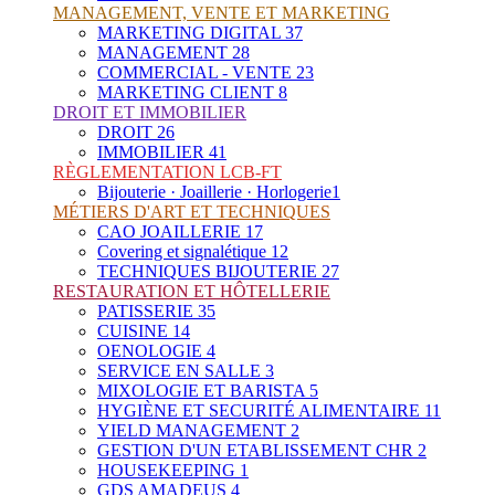
MANAGEMENT, VENTE ET MARKETING
MARKETING DIGITAL
37
MANAGEMENT
28
COMMERCIAL - VENTE
23
MARKETING CLIENT
8
DROIT ET IMMOBILIER
DROIT
26
IMMOBILIER
41
RÈGLEMENTATION LCB-FT
Bijouterie · Joaillerie · Horlogerie
1
MÉTIERS D'ART ET TECHNIQUES
CAO JOAILLERIE
17
Covering et signalétique
12
TECHNIQUES BIJOUTERIE
27
RESTAURATION ET HÔTELLERIE
PATISSERIE
35
CUISINE
14
OENOLOGIE
4
SERVICE EN SALLE
3
MIXOLOGIE ET BARISTA
5
HYGIÈNE ET SECURITÉ ALIMENTAIRE
11
YIELD MANAGEMENT
2
GESTION D'UN ETABLISSEMENT CHR
2
HOUSEKEEPING
1
GDS AMADEUS
4