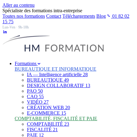
Aller au contenu
Spécialiste des formations intra-entreprise
Toutes nos formations
Contact
Téléchargements
Blog
01 82 02
15 75
Lun-Ven · 9h-18h
Formations
BUREAUTIQUE ET INFORMATIQUE
IA — Intelligence artificielle
28
BUREAUTIQUE
49
DESIGN COLLABORATIF
13
PAO
50
CAO
55
VIDÉO
27
CRÉATION WEB
20
E-COMMERCE
15
COMPTABILITÉ, FISCALITÉ ET PAIE
COMPTABILITÉ
23
FISCALITÉ
21
PAIE
12