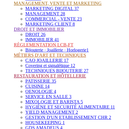
MANAGEMENT, VENTE ET MARKETING
MARKETING DIGITAL
37
MANAGEMENT
28
COMMERCIAL - VENTE
23
MARKETING CLIENT
8
DROIT ET IMMOBILIER
DROIT
26
IMMOBILIER
41
RÈGLEMENTATION LCB-FT
Bijouterie · Joaillerie · Horlogerie
1
MÉTIERS D'ART ET TECHNIQUES
CAO JOAILLERIE
17
Covering et signalétique
12
TECHNIQUES BIJOUTERIE
27
RESTAURATION ET HÔTELLERIE
PATISSERIE
35
CUISINE
14
OENOLOGIE
4
SERVICE EN SALLE
3
MIXOLOGIE ET BARISTA
5
HYGIÈNE ET SECURITÉ ALIMENTAIRE
11
YIELD MANAGEMENT
2
GESTION D'UN ETABLISSEMENT CHR
2
HOUSEKEEPING
1
GDS AMADEUS
4