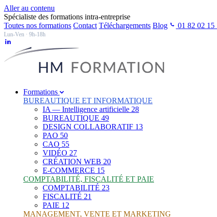
Aller au contenu
Spécialiste des formations intra-entreprise
Toutes nos formations
Contact
Téléchargements
Blog
01 82 02 15
Lun-Ven · 9h-18h
Formations
BUREAUTIQUE ET INFORMATIQUE
IA — Intelligence artificielle
28
BUREAUTIQUE
49
DESIGN COLLABORATIF
13
PAO
50
CAO
55
VIDÉO
27
CRÉATION WEB
20
E-COMMERCE
15
COMPTABILITÉ, FISCALITÉ ET PAIE
COMPTABILITÉ
23
FISCALITÉ
21
PAIE
12
MANAGEMENT, VENTE ET MARKETING