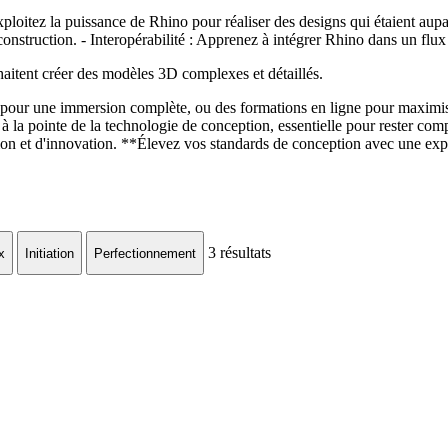
xploitez la puissance de Rhino pour réaliser des designs qui étaient aup
nstruction. - Interopérabilité : Apprenez à intégrer Rhino dans un flux d
uhaitent créer des modèles 3D complexes et détaillés.
our une immersion complète, ou des formations en ligne pour maximiser l
 pointe de la technologie de conception, essentielle pour rester compét
ion et d'innovation. **Élevez vos standards de conception avec une ex
3
résultats
x
Initiation
Perfectionnement