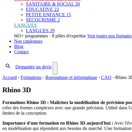
SANITAIRE & SOCIAL
20
EDUCATIVE
22
PETITE ENFANCE
15
SECOURISME
2
LANGUES
LANGUES
29
665+ programmes · 8 pôles d'expertise
Voir toutes nos formati
Nos catalogues
Blog
Contact
Demander un devis
Accueil
›
Formations
›
Bureautique et informatique
›
CAO
›
Rhino 3
Rhino 3D
Formations Rhino 3D : Maîtrisez la modélisation de précision po
créer des formes complexes avec une grande précision. Utilisé dans l'arc
limites de la conception.
Importance d'une formation en Rhino 3D aujourd'hui :
Avec l'évo
en modélisation qui répondent aux besoins du marché. Une formation spéc