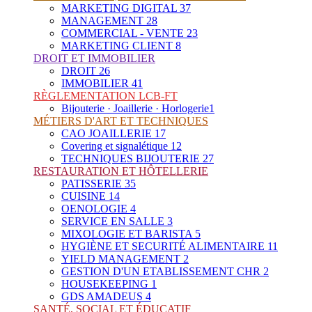
MARKETING DIGITAL
37
MANAGEMENT
28
COMMERCIAL - VENTE
23
MARKETING CLIENT
8
DROIT ET IMMOBILIER
DROIT
26
IMMOBILIER
41
RÈGLEMENTATION LCB-FT
Bijouterie · Joaillerie · Horlogerie
1
MÉTIERS D'ART ET TECHNIQUES
CAO JOAILLERIE
17
Covering et signalétique
12
TECHNIQUES BIJOUTERIE
27
RESTAURATION ET HÔTELLERIE
PATISSERIE
35
CUISINE
14
OENOLOGIE
4
SERVICE EN SALLE
3
MIXOLOGIE ET BARISTA
5
HYGIÈNE ET SECURITÉ ALIMENTAIRE
11
YIELD MANAGEMENT
2
GESTION D'UN ETABLISSEMENT CHR
2
HOUSEKEEPING
1
GDS AMADEUS
4
SANTÉ, SOCIAL ET ÉDUCATIF