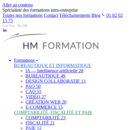
Aller au contenu
Spécialiste des formations intra-entreprise
Toutes nos formations
Contact
Téléchargements
Blog
01 82 02
15 75
Lun-Ven · 9h-18h
Formations
BUREAUTIQUE ET INFORMATIQUE
IA — Intelligence artificielle
28
BUREAUTIQUE
49
DESIGN COLLABORATIF
13
PAO
50
CAO
55
VIDÉO
27
CRÉATION WEB
20
E-COMMERCE
15
COMPTABILITÉ, FISCALITÉ ET PAIE
COMPTABILITÉ
23
FISCALITÉ
21
PAIE
12