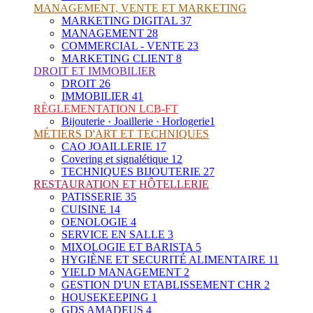
MANAGEMENT, VENTE ET MARKETING
MARKETING DIGITAL
37
MANAGEMENT
28
COMMERCIAL - VENTE
23
MARKETING CLIENT
8
DROIT ET IMMOBILIER
DROIT
26
IMMOBILIER
41
RÈGLEMENTATION LCB-FT
Bijouterie · Joaillerie · Horlogerie
1
MÉTIERS D'ART ET TECHNIQUES
CAO JOAILLERIE
17
Covering et signalétique
12
TECHNIQUES BIJOUTERIE
27
RESTAURATION ET HÔTELLERIE
PATISSERIE
35
CUISINE
14
OENOLOGIE
4
SERVICE EN SALLE
3
MIXOLOGIE ET BARISTA
5
HYGIÈNE ET SECURITÉ ALIMENTAIRE
11
YIELD MANAGEMENT
2
GESTION D'UN ETABLISSEMENT CHR
2
HOUSEKEEPING
1
GDS AMADEUS
4