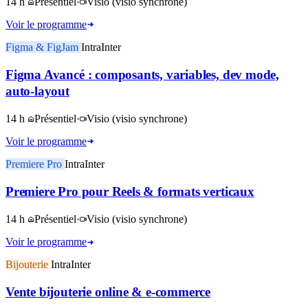
14 h
Présentiel
·
Visio
(visio synchrone)
Voir le programme
Figma & FigJam
Intra
Inter
Figma Avancé : composants, variables, dev mode,
auto-layout
14 h
Présentiel
·
Visio
(visio synchrone)
Voir le programme
Premiere Pro
Intra
Inter
Premiere Pro pour Reels & formats verticaux
14 h
Présentiel
·
Visio
(visio synchrone)
Voir le programme
Bijouterie
Intra
Inter
Vente bijouterie online & e-commerce