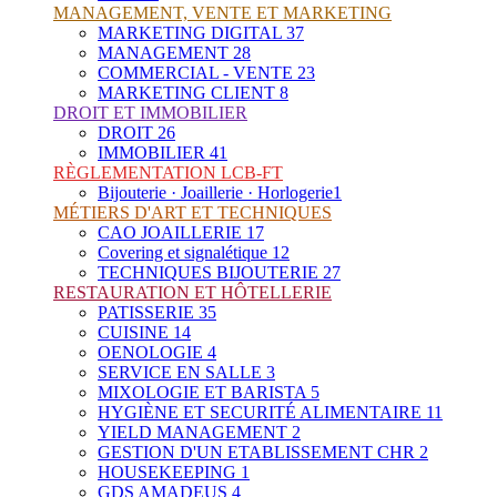
MANAGEMENT, VENTE ET MARKETING
MARKETING DIGITAL
37
MANAGEMENT
28
COMMERCIAL - VENTE
23
MARKETING CLIENT
8
DROIT ET IMMOBILIER
DROIT
26
IMMOBILIER
41
RÈGLEMENTATION LCB-FT
Bijouterie · Joaillerie · Horlogerie
1
MÉTIERS D'ART ET TECHNIQUES
CAO JOAILLERIE
17
Covering et signalétique
12
TECHNIQUES BIJOUTERIE
27
RESTAURATION ET HÔTELLERIE
PATISSERIE
35
CUISINE
14
OENOLOGIE
4
SERVICE EN SALLE
3
MIXOLOGIE ET BARISTA
5
HYGIÈNE ET SECURITÉ ALIMENTAIRE
11
YIELD MANAGEMENT
2
GESTION D'UN ETABLISSEMENT CHR
2
HOUSEKEEPING
1
GDS AMADEUS
4