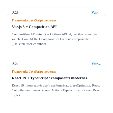
28
Voir
→
Frameworks JavaScript modernes
Vue.js 3 + Composition API
Composition API setup() vs Options API ref, reactive, computed
watch et watchEffect Composables Créer un composable
(useFetch, useDebounce)…
21
Voir
→
Frameworks JavaScript modernes
React 19 + TypeScript : composants modernes
React 19 : nouveautés use(), useFormStatus, useOptimistic React
Compiler (auto memo) Form Actions TypeScript strict avec React
Types…