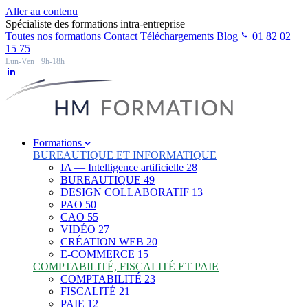
Aller au contenu
Spécialiste des formations intra-entreprise
Toutes nos formations
Contact
Téléchargements
Blog
01 82 02
15 75
Lun-Ven · 9h-18h
Formations
BUREAUTIQUE ET INFORMATIQUE
IA — Intelligence artificielle
28
BUREAUTIQUE
49
DESIGN COLLABORATIF
13
PAO
50
CAO
55
VIDÉO
27
CRÉATION WEB
20
E-COMMERCE
15
COMPTABILITÉ, FISCALITÉ ET PAIE
COMPTABILITÉ
23
FISCALITÉ
21
PAIE
12