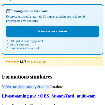
Échangeons de vive voix
Réservez un appel gratuit de 30 min avec Alain pour adapter le
programme à vos besoins.
Réserver un créneau
100% gratuit, sans engagement
Visio ou téléphone
Devis personnalisé sous 24h
★★★★★
4,8/5
·
95 avis Google
Formations similaires
Vidéo social, streaming & audio
Intra
Inter
Livestreaming pro : OBS, StreamYard, multi-cam