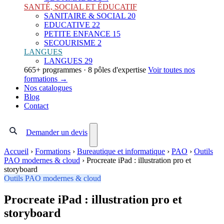
SANTÉ, SOCIAL ET ÉDUCATIF
SANITAIRE & SOCIAL
20
EDUCATIVE
22
PETITE ENFANCE
15
SECOURISME
2
LANGUES
LANGUES
29
665+ programmes · 8 pôles d'expertise
Voir toutes nos
formations →
Nos catalogues
Blog
Contact
Demander un devis
Accueil
›
Formations
›
Bureautique et informatique
›
PAO
›
Outils
PAO modernes & cloud
›
Procreate iPad : illustration pro et
storyboard
Outils PAO modernes & cloud
Procreate iPad : illustration pro et
storyboard