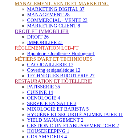
MANAGEMENT, VENTE ET MARKETING
MARKETING DIGITAL
37
MANAGEMENT
28
COMMERCIAL - VENTE
23
MARKETING CLIENT
8
DROIT ET IMMOBILIER
DROIT
26
IMMOBILIER
41
RÈGLEMENTATION LCB-FT
Bijouterie · Joaillerie · Horlogerie
1
MÉTIERS D'ART ET TECHNIQUES
CAO JOAILLERIE
17
Covering et signalétique
12
TECHNIQUES BIJOUTERIE
27
RESTAURATION ET HÔTELLERIE
PATISSERIE
35
CUISINE
14
OENOLOGIE
4
SERVICE EN SALLE
3
MIXOLOGIE ET BARISTA
5
HYGIÈNE ET SECURITÉ ALIMENTAIRE
11
YIELD MANAGEMENT
2
GESTION D'UN ETABLISSEMENT CHR
2
HOUSEKEEPING
1
GDS AMADEUS
4