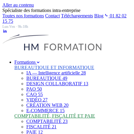
Aller au contenu
Spécialiste des formations intra-entreprise
Toutes nos formations
Contact
Téléchargements
Blog
01 82 02
15 75
Lun-Ven · 9h-18h
Formations
BUREAUTIQUE ET INFORMATIQUE
IA — Intelligence artificielle
28
BUREAUTIQUE
49
DESIGN COLLABORATIF
13
PAO
50
CAO
55
VIDÉO
27
CRÉATION WEB
20
E-COMMERCE
15
COMPTABILITÉ, FISCALITÉ ET PAIE
COMPTABILITÉ
23
FISCALITÉ
21
PAIE
12