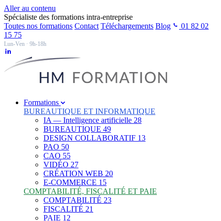
Aller au contenu
Spécialiste des formations intra-entreprise
Toutes nos formations
Contact
Téléchargements
Blog
01 82 02
15 75
Lun-Ven · 9h-18h
Formations
BUREAUTIQUE ET INFORMATIQUE
IA — Intelligence artificielle
28
BUREAUTIQUE
49
DESIGN COLLABORATIF
13
PAO
50
CAO
55
VIDÉO
27
CRÉATION WEB
20
E-COMMERCE
15
COMPTABILITÉ, FISCALITÉ ET PAIE
COMPTABILITÉ
23
FISCALITÉ
21
PAIE
12