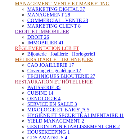
MANAGEMENT, VENTE ET MARKETING
MARKETING DIGITAL
37
MANAGEMENT
28
COMMERCIAL - VENTE
23
MARKETING CLIENT
8
DROIT ET IMMOBILIER
DROIT
26
IMMOBILIER
41
RÈGLEMENTATION LCB-FT
Bijouterie · Joaillerie · Horlogerie
1
MÉTIERS D'ART ET TECHNIQUES
CAO JOAILLERIE
17
Covering et signalétique
12
TECHNIQUES BIJOUTERIE
27
RESTAURATION ET HÔTELLERIE
PATISSERIE
35
CUISINE
14
OENOLOGIE
4
SERVICE EN SALLE
3
MIXOLOGIE ET BARISTA
5
HYGIÈNE ET SECURITÉ ALIMENTAIRE
11
YIELD MANAGEMENT
2
GESTION D'UN ETABLISSEMENT CHR
2
HOUSEKEEPING
1
GDS AMADEUS
4