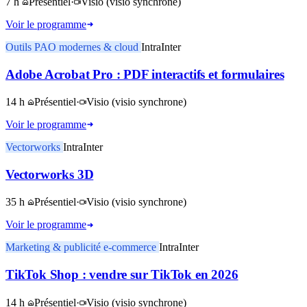
7 h
Présentiel
·
Visio
(visio synchrone)
Voir le programme
Outils PAO modernes & cloud
Intra
Inter
Adobe Acrobat Pro : PDF interactifs et formulaires
14 h
Présentiel
·
Visio
(visio synchrone)
Voir le programme
Vectorworks
Intra
Inter
Vectorworks 3D
35 h
Présentiel
·
Visio
(visio synchrone)
Voir le programme
Marketing & publicité e-commerce
Intra
Inter
TikTok Shop : vendre sur TikTok en 2026
14 h
Présentiel
·
Visio
(visio synchrone)