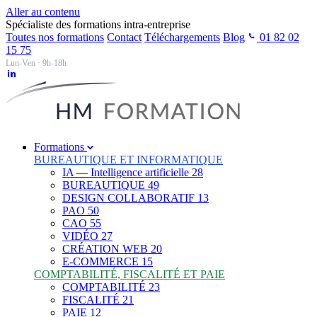
Aller au contenu
Spécialiste des formations intra-entreprise
Toutes nos formations
Contact
Téléchargements
Blog
01 82 02
15 75
Lun-Ven · 9h-18h
Formations
BUREAUTIQUE ET INFORMATIQUE
IA — Intelligence artificielle
28
BUREAUTIQUE
49
DESIGN COLLABORATIF
13
PAO
50
CAO
55
VIDÉO
27
CRÉATION WEB
20
E-COMMERCE
15
COMPTABILITÉ, FISCALITÉ ET PAIE
COMPTABILITÉ
23
FISCALITÉ
21
PAIE
12