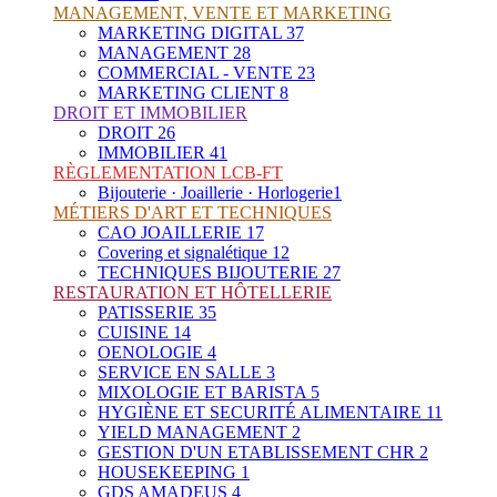
MANAGEMENT, VENTE ET MARKETING
MARKETING DIGITAL
37
MANAGEMENT
28
COMMERCIAL - VENTE
23
MARKETING CLIENT
8
DROIT ET IMMOBILIER
DROIT
26
IMMOBILIER
41
RÈGLEMENTATION LCB-FT
Bijouterie · Joaillerie · Horlogerie
1
MÉTIERS D'ART ET TECHNIQUES
CAO JOAILLERIE
17
Covering et signalétique
12
TECHNIQUES BIJOUTERIE
27
RESTAURATION ET HÔTELLERIE
PATISSERIE
35
CUISINE
14
OENOLOGIE
4
SERVICE EN SALLE
3
MIXOLOGIE ET BARISTA
5
HYGIÈNE ET SECURITÉ ALIMENTAIRE
11
YIELD MANAGEMENT
2
GESTION D'UN ETABLISSEMENT CHR
2
HOUSEKEEPING
1
GDS AMADEUS
4