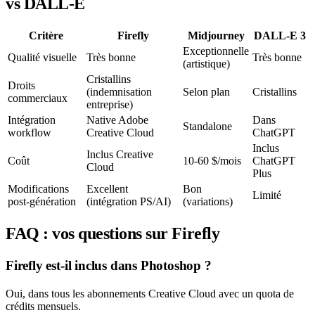
vs DALL-E
Critère
Firefly
Midjourney
DALL-E 3
Exceptionnelle
Qualité visuelle
Très bonne
Très bonne
(artistique)
Cristallins
Droits
(indemnisation
Selon plan
Cristallins
commerciaux
entreprise)
Intégration
Native Adobe
Dans
Standalone
workflow
Creative Cloud
ChatGPT
Inclus
Inclus Creative
Coût
10-60 $/mois
ChatGPT
Cloud
Plus
Modifications
Excellent
Bon
Limité
post-génération
(intégration PS/AI)
(variations)
FAQ : vos questions sur Firefly
Firefly est-il inclus dans Photoshop ?
Oui, dans tous les abonnements Creative Cloud avec un quota de
crédits mensuels.