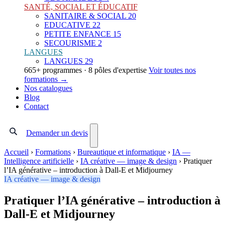
SANTÉ, SOCIAL ET ÉDUCATIF
SANITAIRE & SOCIAL
20
EDUCATIVE
22
PETITE ENFANCE
15
SECOURISME
2
LANGUES
LANGUES
29
665+ programmes · 8 pôles d'expertise
Voir toutes nos
formations →
Nos catalogues
Blog
Contact
Demander un devis
Accueil
›
Formations
›
Bureautique et informatique
›
IA —
Intelligence artificielle
›
IA créative — image & design
›
Pratiquer
l’IA générative – introduction à Dall-E et Midjourney
IA créative — image & design
Pratiquer l’IA générative – introduction à
Dall-E et Midjourney