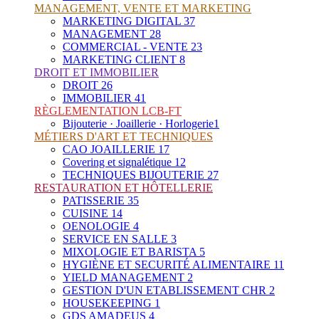
MANAGEMENT, VENTE ET MARKETING
MARKETING DIGITAL
37
MANAGEMENT
28
COMMERCIAL - VENTE
23
MARKETING CLIENT
8
DROIT ET IMMOBILIER
DROIT
26
IMMOBILIER
41
RÈGLEMENTATION LCB-FT
Bijouterie · Joaillerie · Horlogerie
1
MÉTIERS D'ART ET TECHNIQUES
CAO JOAILLERIE
17
Covering et signalétique
12
TECHNIQUES BIJOUTERIE
27
RESTAURATION ET HÔTELLERIE
PATISSERIE
35
CUISINE
14
OENOLOGIE
4
SERVICE EN SALLE
3
MIXOLOGIE ET BARISTA
5
HYGIÈNE ET SECURITÉ ALIMENTAIRE
11
YIELD MANAGEMENT
2
GESTION D'UN ETABLISSEMENT CHR
2
HOUSEKEEPING
1
GDS AMADEUS
4