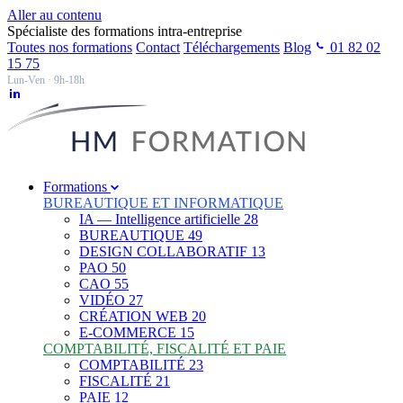
Aller au contenu
Spécialiste des formations intra-entreprise
Toutes nos formations
Contact
Téléchargements
Blog
01 82 02
15 75
Lun-Ven · 9h-18h
Formations
BUREAUTIQUE ET INFORMATIQUE
IA — Intelligence artificielle
28
BUREAUTIQUE
49
DESIGN COLLABORATIF
13
PAO
50
CAO
55
VIDÉO
27
CRÉATION WEB
20
E-COMMERCE
15
COMPTABILITÉ, FISCALITÉ ET PAIE
COMPTABILITÉ
23
FISCALITÉ
21
PAIE
12