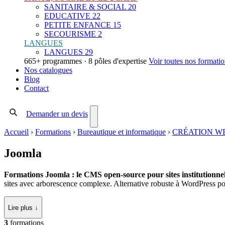
SANITAIRE & SOCIAL
20
EDUCATIVE
22
PETITE ENFANCE
15
SECOURISME
2
LANGUES
LANGUES
29
665+ programmes · 8 pôles d'expertise
Voir toutes nos formati
Nos catalogues
Blog
Contact
Demander un devis
Accueil
›
Formations
›
Bureautique et informatique
›
CRÉATION W
Joomla
Formations Joomla : le CMS open-source pour sites institutionne
sites avec arborescence complexe. Alternative robuste à WordPress pou
Lire plus ↓
3
formations