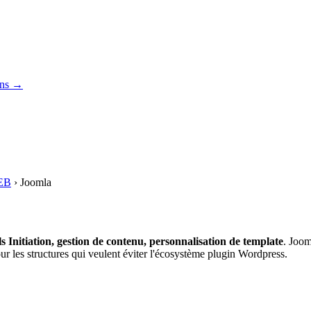
ons →
EB
›
Joomla
ls
Initiation, gestion de contenu, personnalisation de template
. Joom
r les structures qui veulent éviter l'écosystème plugin Wordpress.