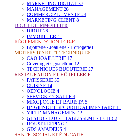
MARKETING DIGITAL
37
MANAGEMENT
28
COMMERCIAL - VENTE
23
MARKETING CLIENT
8
DROIT ET IMMOBILIER
DROIT
26
IMMOBILIER
41
RÈGLEMENTATION LCB-FT
Bijouterie · Joaillerie · Horlogerie
1
MÉTIERS D'ART ET TECHNIQUES
CAO JOAILLERIE
17
Covering et signalétique
12
TECHNIQUES BIJOUTERIE
27
RESTAURATION ET HÔTELLERIE
PATISSERIE
35
CUISINE
14
OENOLOGIE
4
SERVICE EN SALLE
3
MIXOLOGIE ET BARISTA
5
HYGIÈNE ET SECURITÉ ALIMENTAIRE
11
YIELD MANAGEMENT
2
GESTION D'UN ETABLISSEMENT CHR
2
HOUSEKEEPING
1
GDS AMADEUS
4
SANTÉ, SOCIAL ET ÉDUCATIF