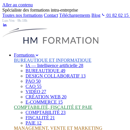
Aller au contenu
Spécialiste des formations intra-entreprise
Toutes nos formations
Contact
Téléchargements
Blog
01 82 02 15
Lun-Ven · 9h-18h
Formations
BUREAUTIQUE ET INFORMATIQUE
IA — Intelligence artificielle
28
BUREAUTIQUE
49
DESIGN COLLABORATIF
13
PAO
50
CAO
55
VIDÉO
27
CRÉATION WEB
20
E-COMMERCE
15
COMPTABILITÉ, FISCALITÉ ET PAIE
COMPTABILITÉ
23
FISCALITÉ
21
PAIE
12
MANAGEMENT, VENTE ET MARKETING