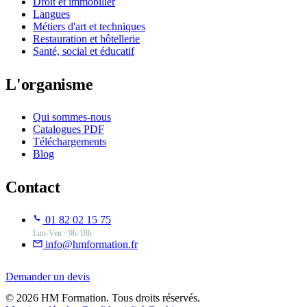
Droit et immobilier
Langues
Métiers d'art et techniques
Restauration et hôtellerie
Santé, social et éducatif
L'organisme
Qui sommes-nous
Catalogues PDF
Téléchargements
Blog
Contact
01 82 02 15 75
Lun-Ven · 9h-18h
info@hmformation.fr
Demander un devis
© 2026 HM Formation. Tous droits réservés.