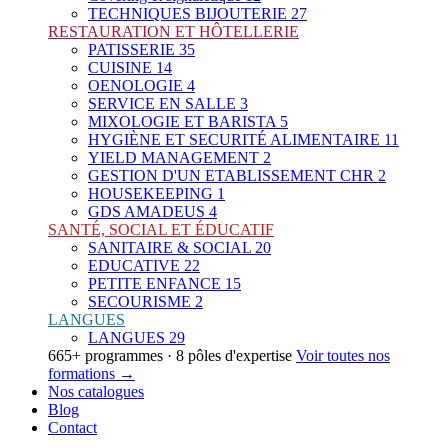
TECHNIQUES BIJOUTERIE
27
RESTAURATION ET HÔTELLERIE
PATISSERIE
35
CUISINE
14
OENOLOGIE
4
SERVICE EN SALLE
3
MIXOLOGIE ET BARISTA
5
HYGIÈNE ET SECURITÉ ALIMENTAIRE
11
YIELD MANAGEMENT
2
GESTION D'UN ETABLISSEMENT CHR
2
HOUSEKEEPING
1
GDS AMADEUS
4
SANTÉ, SOCIAL ET ÉDUCATIF
SANITAIRE & SOCIAL
20
EDUCATIVE
22
PETITE ENFANCE
15
SECOURISME
2
LANGUES
LANGUES
29
665+ programmes · 8 pôles d'expertise
Voir toutes nos
formations →
Nos catalogues
Blog
Contact