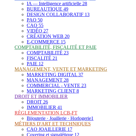
IA — Intelligence artificielle
28
BUREAUTIQUE
49
DESIGN COLLABORATIF
13
PAO
50
CAO
55
VIDÉO
27
CRÉATION WEB
20
E-COMMERCE
15
COMPTABILITÉ, FISCALITÉ ET PAIE
COMPTABILITÉ
23
FISCALITÉ
21
PAIE
12
MANAGEMENT, VENTE ET MARKETING
MARKETING DIGITAL
37
MANAGEMENT
28
COMMERCIAL - VENTE
23
MARKETING CLIENT
8
DROIT ET IMMOBILIER
DROIT
26
IMMOBILIER
41
RÈGLEMENTATION LCB-FT
Bijouterie · Joaillerie · Horlogerie
1
MÉTIERS D'ART ET TECHNIQUES
CAO JOAILLERIE
17
Covering et signalétique
12