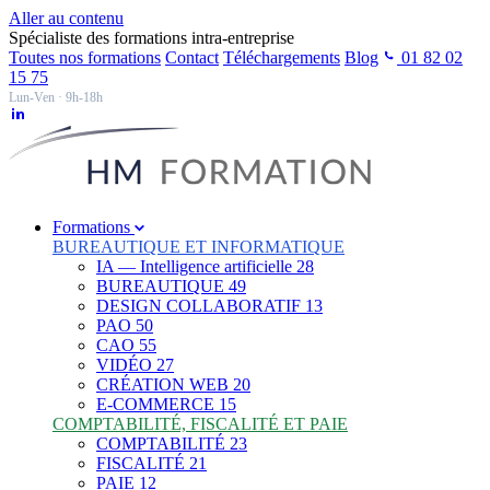
Aller au contenu
Spécialiste des formations intra-entreprise
Toutes nos formations
Contact
Téléchargements
Blog
01 82 02
15 75
Lun-Ven · 9h-18h
Formations
BUREAUTIQUE ET INFORMATIQUE
IA — Intelligence artificielle
28
BUREAUTIQUE
49
DESIGN COLLABORATIF
13
PAO
50
CAO
55
VIDÉO
27
CRÉATION WEB
20
E-COMMERCE
15
COMPTABILITÉ, FISCALITÉ ET PAIE
COMPTABILITÉ
23
FISCALITÉ
21
PAIE
12