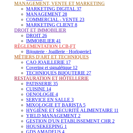
MANAGEMENT, VENTE ET MARKETING
MARKETING DIGITAL
37
MANAGEMENT
28
COMMERCIAL - VENTE
23
MARKETING CLIENT
8
DROIT ET IMMOBILIER
DROIT
26
IMMOBILIER
41
RÈGLEMENTATION LCB-FT
Bijouterie · Joaillerie · Horlogerie
1
MÉTIERS D'ART ET TECHNIQUES
CAO JOAILLERIE
17
Covering et signalétique
12
TECHNIQUES BIJOUTERIE
27
RESTAURATION ET HÔTELLERIE
PATISSERIE
35
CUISINE
14
OENOLOGIE
4
SERVICE EN SALLE
3
MIXOLOGIE ET BARISTA
5
HYGIÈNE ET SECURITÉ ALIMENTAIRE
11
YIELD MANAGEMENT
2
GESTION D'UN ETABLISSEMENT CHR
2
HOUSEKEEPING
1
GDS AMADEUS
4