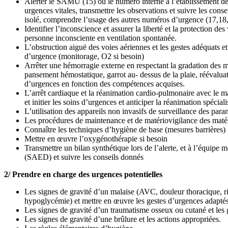
Alerter le SAMU (15) ou le numéro interne à l’établissement de
urgences vitales, transmettre les observations et suivre les cons
isolé, comprendre l’usage des autres numéros d’urgence (17,18
Identifier l’inconscience et assurer la liberté et la protection de
personne inconsciente en ventilation spontanée.
L’obstruction aiguë des voies aériennes et les gestes adéquats et 
d’urgence (monitorage, O2 si besoin)
Arrêter une hémorragie externe en respectant la gradation des 
pansement hémostatique, garrot au- dessus de la plaie, réévaluatio
d’urgences en fonction des compétences acquises.
L’arrêt cardiaque et la réanimation cardio-pulmonaire avec le m
et initier les soins d’urgences et anticiper la réanimation spécial
L’utilisation des appareils non invasifs de surveillance des para
Les procédures de maintenance et de matériovigilance des matér
Connaître les techniques d’hygiène de base (mesures barrières)
Mettre en œuvre l’oxygénothérapie si besoin
Transmettre un bilan synthétique lors de l’alerte, et à l’équipe 
(SAED) et suivre les conseils donnés
2/ Prendre en charge des urgences potentielles
Les signes de gravité d’un malaise (AVC, douleur thoracique, ri
hypoglycémie) et mettre en œuvre les gestes d’urgences adaptés
Les signes de gravité d’un traumatisme osseux ou cutané et les 
Les signes de gravité d’une brûlure et les actions appropriées.