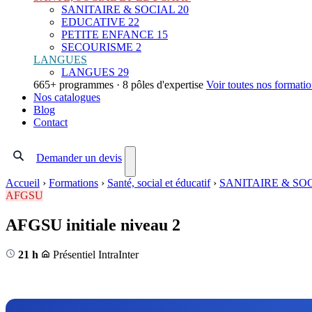
SANITAIRE & SOCIAL
20
EDUCATIVE
22
PETITE ENFANCE
15
SECOURISME
2
LANGUES
LANGUES
29
665+ programmes · 8 pôles d'expertise
Voir toutes nos formati
Nos catalogues
Blog
Contact
Demander un devis
Accueil
›
Formations
›
Santé, social et éducatif
›
SANITAIRE & SO
AFGSU
AFGSU initiale niveau 2
21 h
Présentiel
Intra
Inter