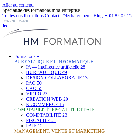
Aller au contenu
Spécialiste des formations intra-entreprise
Toutes nos formations
Contact
Téléchargements
Blog
01 82 02 15
Lun-Ven · 9h-18h
Formations
BUREAUTIQUE ET INFORMATIQUE
IA — Intelligence artificielle
28
BUREAUTIQUE
49
DESIGN COLLABORATIF
13
PAO
50
CAO
55
VIDÉO
27
CRÉATION WEB
20
E-COMMERCE
15
COMPTABILITÉ, FISCALITÉ ET PAIE
COMPTABILITÉ
23
FISCALITÉ
21
PAIE
12
MANAGEMENT, VENTE ET MARKETING