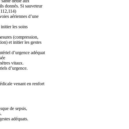
 santé dédié aux
eils donnés. Si sauveteur
,112,114)
s voies aériennes d’une
initier les soins
mesures (compression,
n) et initier les gestes
atériel d’urgence adéquat
isée
mètres vitaux.
iels d’urgence.
médicale venant en renfort
sque de sepsis,
.
gestes adéquats.