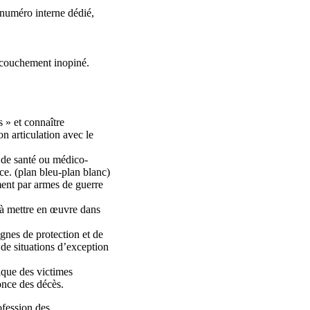
numéro interne dédié,
ccouchement inopiné.
 » et connaître
n articulation avec le
s de santé ou médico-
ce. (plan bleu-plan blanc)
ment par armes de guerre
 à mettre en œuvre dans
gnes de protection et de
 de situations d’exception
ique des victimes
once des décès.
ofession des