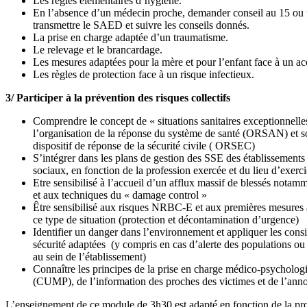
Les règles élémentaires d’hygiène.
En l’absence d’un médecin proche, demander conseil au 15 ou 
transmettre le SAED et suivre les conseils donnés.
La prise en charge adaptée d’un traumatisme.
Le relevage et le brancardage.
Les mesures adaptées pour la mère et pour l’enfant face à un a
Les règles de protection face à un risque infectieux.
3/ Participer à la prévention des risques collectifs
Comprendre le concept de « situations sanitaires exceptionnelles
l’organisation de la réponse du système de santé (ORSAN) et so
dispositif de réponse de la sécurité civile ( ORSEC)
S’intégrer dans les plans de gestion des SSE des établissement
sociaux, en fonction de la profession exercée et du lieu d’exerci
Etre sensibilisé à l’accueil d’un afflux massif de blessés notam
et aux techniques du « damage control »
Être sensibilisé aux risques NRBC-E et aux premières mesures
ce type de situation (protection et décontamination d’urgence)
Identifier un danger dans l’environnement et appliquer les consi
sécurité adaptées (y compris en cas d’alerte des populations ou
au sein de l’établissement)
Connaître les principes de la prise en charge médico-psycholog
(CUMP), de l’information des proches des victimes et de l’ann
L’enseignement de ce module de 3h30 est adapté en fonction de la pr