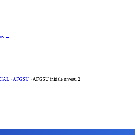
ons →
CIAL
›
AFGSU
›
AFGSU initiale niveau 2