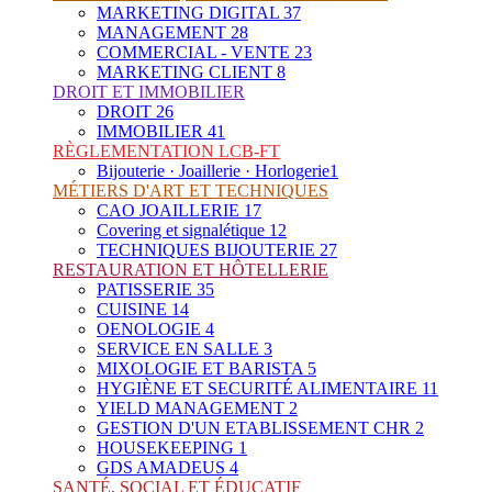
MARKETING DIGITAL
37
MANAGEMENT
28
COMMERCIAL - VENTE
23
MARKETING CLIENT
8
DROIT ET IMMOBILIER
DROIT
26
IMMOBILIER
41
RÈGLEMENTATION LCB-FT
Bijouterie · Joaillerie · Horlogerie
1
MÉTIERS D'ART ET TECHNIQUES
CAO JOAILLERIE
17
Covering et signalétique
12
TECHNIQUES BIJOUTERIE
27
RESTAURATION ET HÔTELLERIE
PATISSERIE
35
CUISINE
14
OENOLOGIE
4
SERVICE EN SALLE
3
MIXOLOGIE ET BARISTA
5
HYGIÈNE ET SECURITÉ ALIMENTAIRE
11
YIELD MANAGEMENT
2
GESTION D'UN ETABLISSEMENT CHR
2
HOUSEKEEPING
1
GDS AMADEUS
4
SANTÉ, SOCIAL ET ÉDUCATIF