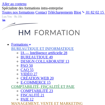
Aller au contenu
Spécialiste des formations intra-entreprise
Toutes nos formations
Contact
Téléchargements
Blog
01 82 02 15
Lun-Ven · 9h-18h
Formations
BUREAUTIQUE ET INFORMATIQUE
IA — Intelligence artificielle
28
BUREAUTIQUE
49
DESIGN COLLABORATIF
13
PAO
50
CAO
55
VIDÉO
27
CRÉATION WEB
20
E-COMMERCE
15
COMPTABILITÉ, FISCALITÉ ET PAIE
COMPTABILITÉ
23
FISCALITÉ
21
PAIE
12
MANAGEMENT, VENTE ET MARKETING