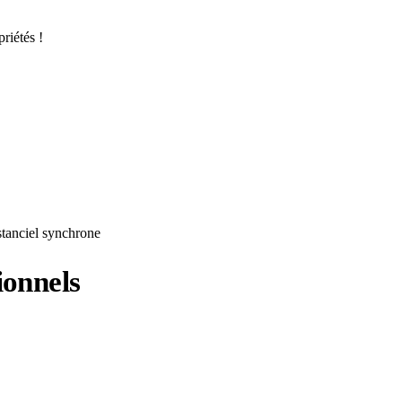
riétés !
stanciel synchrone
ionnels