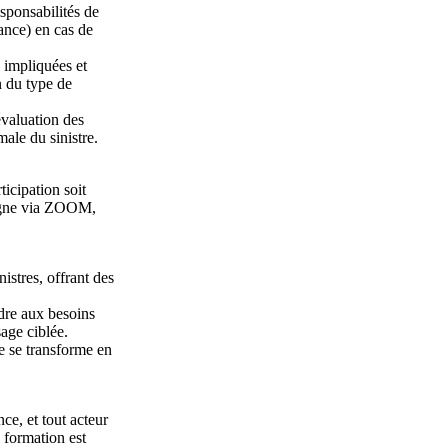
sponsabilités de
rance) en cas de
 impliquées et
n du type de
évaluation des
ale du sinistre.
icipation soit
ligne via ZOOM,
istres, offrant des
dre aux besoins
age ciblée.
ie se transforme en
ce, et tout acteur
 formation est