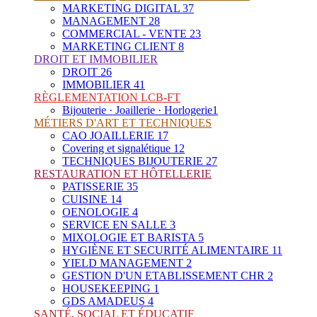
MARKETING DIGITAL
37
MANAGEMENT
28
COMMERCIAL - VENTE
23
MARKETING CLIENT
8
DROIT ET IMMOBILIER
DROIT
26
IMMOBILIER
41
RÈGLEMENTATION LCB-FT
Bijouterie · Joaillerie · Horlogerie
1
MÉTIERS D'ART ET TECHNIQUES
CAO JOAILLERIE
17
Covering et signalétique
12
TECHNIQUES BIJOUTERIE
27
RESTAURATION ET HÔTELLERIE
PATISSERIE
35
CUISINE
14
OENOLOGIE
4
SERVICE EN SALLE
3
MIXOLOGIE ET BARISTA
5
HYGIÈNE ET SECURITÉ ALIMENTAIRE
11
YIELD MANAGEMENT
2
GESTION D'UN ETABLISSEMENT CHR
2
HOUSEKEEPING
1
GDS AMADEUS
4
SANTÉ, SOCIAL ET ÉDUCATIF