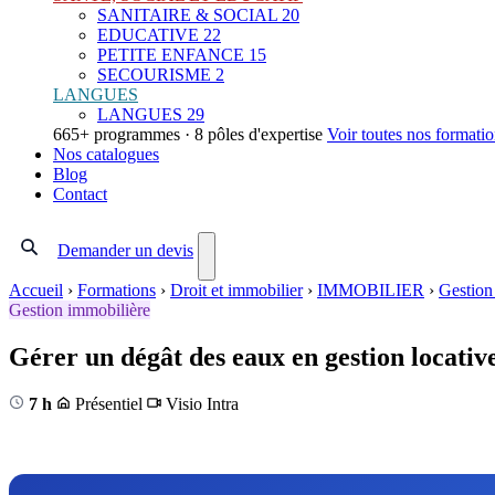
SANITAIRE & SOCIAL
20
EDUCATIVE
22
PETITE ENFANCE
15
SECOURISME
2
LANGUES
LANGUES
29
665+ programmes · 8 pôles d'expertise
Voir toutes nos formati
Nos catalogues
Blog
Contact
Demander un devis
Accueil
›
Formations
›
Droit et immobilier
›
IMMOBILIER
›
Gestion
Gestion immobilière
Gérer un dégât des eaux en gestion locativ
7 h
Présentiel
Visio
Intra