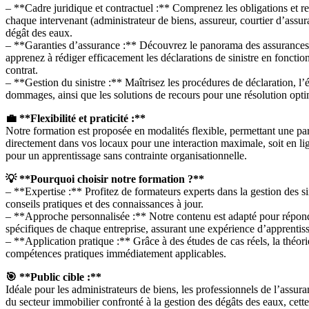
– **Cadre juridique et contractuel :** Comprenez les obligations et re
chaque intervenant (administrateur de biens, assureur, courtier d’assu
dégât des eaux.
– **Garanties d’assurance :** Découvrez le panorama des assurances
apprenez à rédiger efficacement les déclarations de sinistre en fonctio
contrat.
– **Gestion du sinistre :** Maîtrisez les procédures de déclaration, l’
dommages, ainsi que les solutions de recours pour une résolution optim
💼 **Flexibilité et praticité :**
Notre formation est proposée en modalités flexible, permettant une part
directement dans vos locaux pour une interaction maximale, soit en 
pour un apprentissage sans contrainte organisationnelle.
💡 **Pourquoi choisir notre formation ?**
– **Expertise :** Profitez de formateurs experts dans la gestion des sin
conseils pratiques et des connaissances à jour.
– **Approche personnalisée :** Notre contenu est adapté pour répon
spécifiques de chaque entreprise, assurant une expérience d’apprentiss
– **Application pratique :** Grâce à des études de cas réels, la théor
compétences pratiques immédiatement applicables.
🎯 **Public cible :**
Idéale pour les administrateurs de biens, les professionnels de l’assuran
du secteur immobilier confronté à la gestion des dégâts des eaux, cette