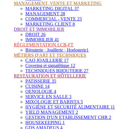
MANAGEMENT, VENTE ET MARKETING
MARKETING DIGITAL
37
MANAGEMENT
28
COMMERCIAL - VENTE
23
MARKETING CLIENT
8
DROIT ET IMMOBILIER
DROIT
26
IMMOBILIER
41
RÈGLEMENTATION LCB-FT
Bijouterie · Joaillerie · Horlogerie
1
MÉTIERS D'ART ET TECHNIQUES
CAO JOAILLERIE
17
Covering et signalétique
12
TECHNIQUES BIJOUTERIE
27
RESTAURATION ET HÔTELLERIE
PATISSERIE
35
CUISINE
14
OENOLOGIE
4
SERVICE EN SALLE
3
MIXOLOGIE ET BARISTA
5
HYGIÈNE ET SECURITÉ ALIMENTAIRE
11
YIELD MANAGEMENT
2
GESTION D'UN ETABLISSEMENT CHR
2
HOUSEKEEPING
1
GDS AMADEUS
4