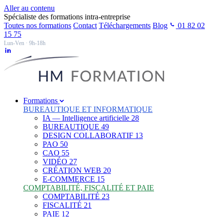
Aller au contenu
Spécialiste des formations intra-entreprise
Toutes nos formations
Contact
Téléchargements
Blog
01 82 02
15 75
Lun-Ven · 9h-18h
Formations
BUREAUTIQUE ET INFORMATIQUE
IA — Intelligence artificielle
28
BUREAUTIQUE
49
DESIGN COLLABORATIF
13
PAO
50
CAO
55
VIDÉO
27
CRÉATION WEB
20
E-COMMERCE
15
COMPTABILITÉ, FISCALITÉ ET PAIE
COMPTABILITÉ
23
FISCALITÉ
21
PAIE
12