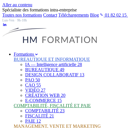
Aller au contenu
Spécialiste des formations intra-entreprise
Toutes nos formations
Contact
Téléchargements
Blog
01 82 02 15
Lun-Ven · 9h-18h
Formations
BUREAUTIQUE ET INFORMATIQUE
IA — Intelligence artificielle
28
BUREAUTIQUE
49
DESIGN COLLABORATIF
13
PAO
50
CAO
55
VIDÉO
27
CRÉATION WEB
20
E-COMMERCE
15
COMPTABILITÉ, FISCALITÉ ET PAIE
COMPTABILITÉ
23
FISCALITÉ
21
PAIE
12
MANAGEMENT, VENTE ET MARKETING