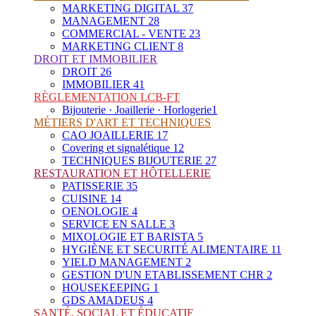
MARKETING DIGITAL
37
MANAGEMENT
28
COMMERCIAL - VENTE
23
MARKETING CLIENT
8
DROIT ET IMMOBILIER
DROIT
26
IMMOBILIER
41
RÈGLEMENTATION LCB-FT
Bijouterie · Joaillerie · Horlogerie
1
MÉTIERS D'ART ET TECHNIQUES
CAO JOAILLERIE
17
Covering et signalétique
12
TECHNIQUES BIJOUTERIE
27
RESTAURATION ET HÔTELLERIE
PATISSERIE
35
CUISINE
14
OENOLOGIE
4
SERVICE EN SALLE
3
MIXOLOGIE ET BARISTA
5
HYGIÈNE ET SECURITÉ ALIMENTAIRE
11
YIELD MANAGEMENT
2
GESTION D'UN ETABLISSEMENT CHR
2
HOUSEKEEPING
1
GDS AMADEUS
4
SANTÉ, SOCIAL ET ÉDUCATIF