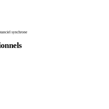
stanciel synchrone
ionnels