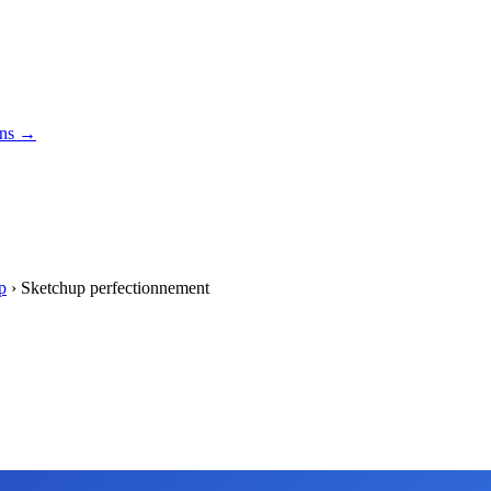
ons →
p
›
Sketchup perfectionnement