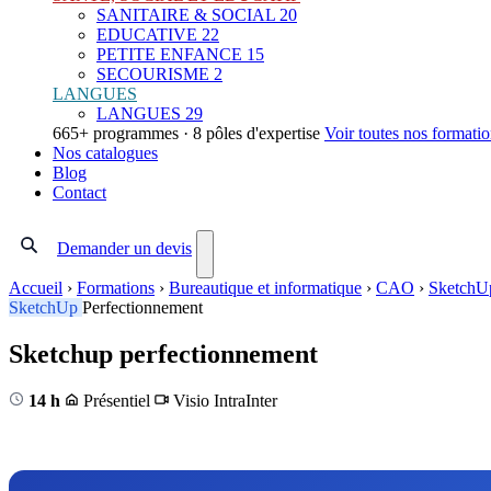
SANITAIRE & SOCIAL
20
EDUCATIVE
22
PETITE ENFANCE
15
SECOURISME
2
LANGUES
LANGUES
29
665+ programmes · 8 pôles d'expertise
Voir toutes nos formati
Nos catalogues
Blog
Contact
Demander un devis
Accueil
›
Formations
›
Bureautique et informatique
›
CAO
›
SketchU
SketchUp
Perfectionnement
Sketchup perfectionnement
14 h
Présentiel
Visio
Intra
Inter