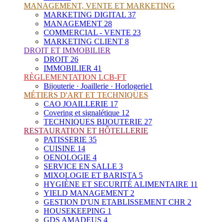
MANAGEMENT, VENTE ET MARKETING
MARKETING DIGITAL
37
MANAGEMENT
28
COMMERCIAL - VENTE
23
MARKETING CLIENT
8
DROIT ET IMMOBILIER
DROIT
26
IMMOBILIER
41
RÈGLEMENTATION LCB-FT
Bijouterie · Joaillerie · Horlogerie
1
MÉTIERS D'ART ET TECHNIQUES
CAO JOAILLERIE
17
Covering et signalétique
12
TECHNIQUES BIJOUTERIE
27
RESTAURATION ET HÔTELLERIE
PATISSERIE
35
CUISINE
14
OENOLOGIE
4
SERVICE EN SALLE
3
MIXOLOGIE ET BARISTA
5
HYGIÈNE ET SECURITÉ ALIMENTAIRE
11
YIELD MANAGEMENT
2
GESTION D'UN ETABLISSEMENT CHR
2
HOUSEKEEPING
1
GDS AMADEUS
4