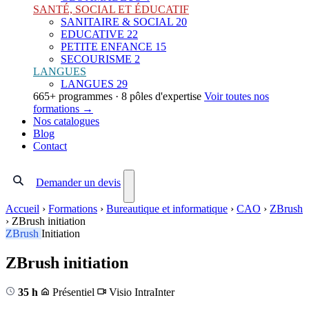
SANTÉ, SOCIAL ET ÉDUCATIF
SANITAIRE & SOCIAL
20
EDUCATIVE
22
PETITE ENFANCE
15
SECOURISME
2
LANGUES
LANGUES
29
665+ programmes · 8 pôles d'expertise
Voir toutes nos
formations →
Nos catalogues
Blog
Contact
Demander un devis
Accueil
›
Formations
›
Bureautique et informatique
›
CAO
›
ZBrush
›
ZBrush initiation
ZBrush
Initiation
ZBrush initiation
35 h
Présentiel
Visio
Intra
Inter