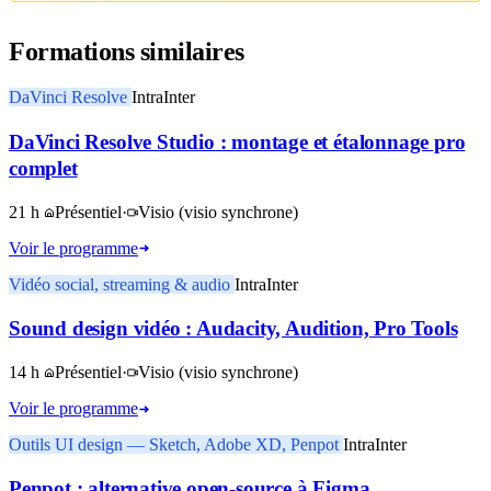
Formations similaires
DaVinci Resolve
Intra
Inter
DaVinci Resolve Studio : montage et étalonnage pro
complet
21 h
Présentiel
·
Visio
(visio synchrone)
Voir le programme
Vidéo social, streaming & audio
Intra
Inter
Sound design vidéo : Audacity, Audition, Pro Tools
14 h
Présentiel
·
Visio
(visio synchrone)
Voir le programme
Outils UI design — Sketch, Adobe XD, Penpot
Intra
Inter
Penpot : alternative open-source à Figma