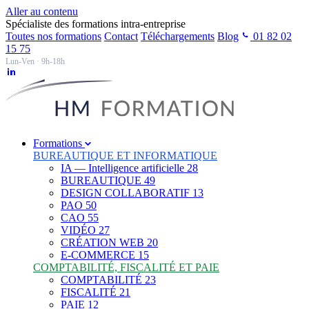
Aller au contenu
Spécialiste des formations intra-entreprise
Toutes nos formations
Contact
Téléchargements
Blog
01 82 02
15 75
Lun-Ven · 9h-18h
Formations
BUREAUTIQUE ET INFORMATIQUE
IA — Intelligence artificielle
28
BUREAUTIQUE
49
DESIGN COLLABORATIF
13
PAO
50
CAO
55
VIDÉO
27
CRÉATION WEB
20
E-COMMERCE
15
COMPTABILITÉ, FISCALITÉ ET PAIE
COMPTABILITÉ
23
FISCALITÉ
21
PAIE
12