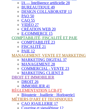
IA — Intelligence artificielle
28
BUREAUTIQUE
49
DESIGN COLLABORATIF
13
PAO
50
CAO
55
VIDÉO
27
CRÉATION WEB
20
E-COMMERCE
15
COMPTABILITÉ, FISCALITÉ ET PAIE
COMPTABILITÉ
23
FISCALITÉ
21
PAIE
12
MANAGEMENT, VENTE ET MARKETING
MARKETING DIGITAL
37
MANAGEMENT
28
COMMERCIAL - VENTE
23
MARKETING CLIENT
8
DROIT ET IMMOBILIER
DROIT
26
IMMOBILIER
41
RÈGLEMENTATION LCB-FT
Bijouterie · Joaillerie · Horlogerie
1
MÉTIERS D'ART ET TECHNIQUES
CAO JOAILLERIE
17
Covering et signalétique
12