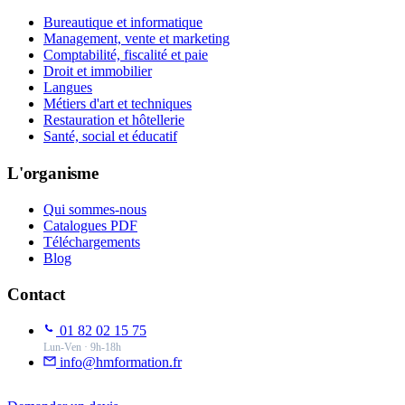
Bureautique et informatique
Management, vente et marketing
Comptabilité, fiscalité et paie
Droit et immobilier
Langues
Métiers d'art et techniques
Restauration et hôtellerie
Santé, social et éducatif
L'organisme
Qui sommes-nous
Catalogues PDF
Téléchargements
Blog
Contact
01 82 02 15 75
Lun-Ven · 9h-18h
info@hmformation.fr