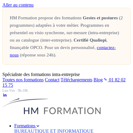
Aller au contenu
HM Formation propose des formations
Gestes et postures
(2
programmes) adaptées à votre métier. Programmes en
présentiel ou visio synchrone, sur-mesure (intra-entreprise)
ou au catalogue (inter-entreprise).
Certifié Qualiopi
,
finançable OPCO. Pour un devis personnalisé,
contactez-
nous
(réponse sous 24h).
Spécialiste des formations intra-entreprise
Toutes nos formations
Contact
Téléchargements
Blog
01 82 02
15 75
Lun-Ven · 9h-18h
Formations
BUREAUTIQUE ET INFORMATIQUE