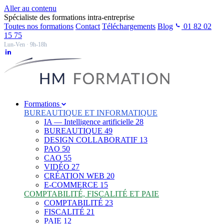
Aller au contenu
Spécialiste des formations intra-entreprise
Toutes nos formations
Contact
Téléchargements
Blog
01 82 02
15 75
Lun-Ven · 9h-18h
Formations
BUREAUTIQUE ET INFORMATIQUE
IA — Intelligence artificielle
28
BUREAUTIQUE
49
DESIGN COLLABORATIF
13
PAO
50
CAO
55
VIDÉO
27
CRÉATION WEB
20
E-COMMERCE
15
COMPTABILITÉ, FISCALITÉ ET PAIE
COMPTABILITÉ
23
FISCALITÉ
21
PAIE
12