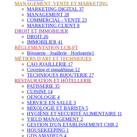
MANAGEMENT, VENTE ET MARKETING
MARKETING DIGITAL
37
MANAGEMENT
28
COMMERCIAL - VENTE
23
MARKETING CLIENT
8
DROIT ET IMMOBILIER
DROIT
26
IMMOBILIER
41
RÈGLEMENTATION LCB-FT
Bijouterie · Joaillerie · Horlogerie
1
MÉTIERS D'ART ET TECHNIQUES
CAO JOAILLERIE
17
Covering et signalétique
12
TECHNIQUES BIJOUTERIE
27
RESTAURATION ET HÔTELLERIE
PATISSERIE
35
CUISINE
14
OENOLOGIE
4
SERVICE EN SALLE
3
MIXOLOGIE ET BARISTA
5
HYGIÈNE ET SECURITÉ ALIMENTAIRE
11
YIELD MANAGEMENT
2
GESTION D'UN ETABLISSEMENT CHR
2
HOUSEKEEPING
1
GDS AMADEUS
4