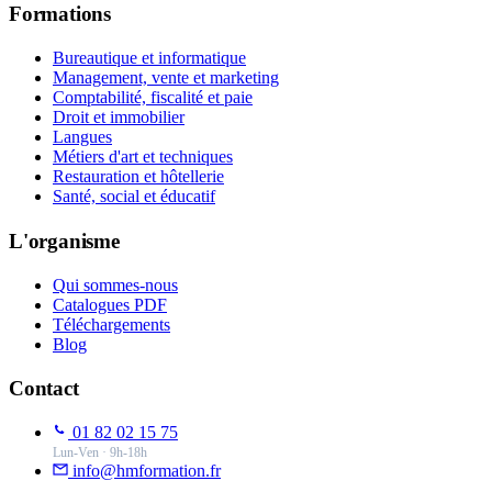
Formations
Bureautique et informatique
Management, vente et marketing
Comptabilité, fiscalité et paie
Droit et immobilier
Langues
Métiers d'art et techniques
Restauration et hôtellerie
Santé, social et éducatif
L'organisme
Qui sommes-nous
Catalogues PDF
Téléchargements
Blog
Contact
01 82 02 15 75
Lun-Ven · 9h-18h
info@hmformation.fr