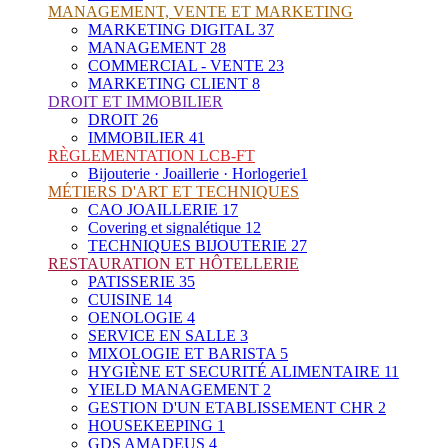
MANAGEMENT, VENTE ET MARKETING
MARKETING DIGITAL
37
MANAGEMENT
28
COMMERCIAL - VENTE
23
MARKETING CLIENT
8
DROIT ET IMMOBILIER
DROIT
26
IMMOBILIER
41
RÈGLEMENTATION LCB-FT
Bijouterie · Joaillerie · Horlogerie
1
MÉTIERS D'ART ET TECHNIQUES
CAO JOAILLERIE
17
Covering et signalétique
12
TECHNIQUES BIJOUTERIE
27
RESTAURATION ET HÔTELLERIE
PATISSERIE
35
CUISINE
14
OENOLOGIE
4
SERVICE EN SALLE
3
MIXOLOGIE ET BARISTA
5
HYGIÈNE ET SECURITÉ ALIMENTAIRE
11
YIELD MANAGEMENT
2
GESTION D'UN ETABLISSEMENT CHR
2
HOUSEKEEPING
1
GDS AMADEUS
4