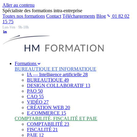
Aller au contenu
Spécialiste des formations intra-entreprise
Toutes nos formations
Contact
Téléchargements
Blog
01 82 02
15 75
Lun-Ven · 9h-18h
Formations
BUREAUTIQUE ET INFORMATIQUE
IA — Intelligence artificielle
28
BUREAUTIQUE
49
DESIGN COLLABORATIF
13
PAO
50
CAO
55
VIDÉO
27
CRÉATION WEB
20
E-COMMERCE
15
COMPTABILITÉ, FISCALITÉ ET PAIE
COMPTABILITÉ
23
FISCALITÉ
21
PAIE
12