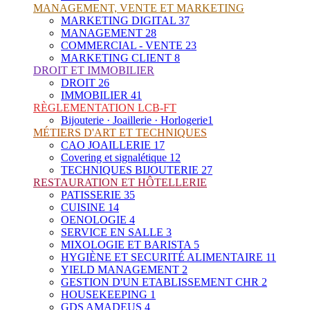
MANAGEMENT, VENTE ET MARKETING
MARKETING DIGITAL
37
MANAGEMENT
28
COMMERCIAL - VENTE
23
MARKETING CLIENT
8
DROIT ET IMMOBILIER
DROIT
26
IMMOBILIER
41
RÈGLEMENTATION LCB-FT
Bijouterie · Joaillerie · Horlogerie
1
MÉTIERS D'ART ET TECHNIQUES
CAO JOAILLERIE
17
Covering et signalétique
12
TECHNIQUES BIJOUTERIE
27
RESTAURATION ET HÔTELLERIE
PATISSERIE
35
CUISINE
14
OENOLOGIE
4
SERVICE EN SALLE
3
MIXOLOGIE ET BARISTA
5
HYGIÈNE ET SECURITÉ ALIMENTAIRE
11
YIELD MANAGEMENT
2
GESTION D'UN ETABLISSEMENT CHR
2
HOUSEKEEPING
1
GDS AMADEUS
4