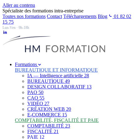
Aller au contenu
Spécialiste des formations intra-entreprise
Toutes nos formations
Contact
Téléchargements
Blog
01 82 02
15 75
Lun-Ven · 9h-18h
Formations
BUREAUTIQUE ET INFORMATIQUE
IA — Intelligence artificielle
28
BUREAUTIQUE
49
DESIGN COLLABORATIF
13
PAO
50
CAO
55
VIDÉO
27
CRÉATION WEB
20
E-COMMERCE
15
COMPTABILITÉ, FISCALITÉ ET PAIE
COMPTABILITÉ
23
FISCALITÉ
21
PAIE
12