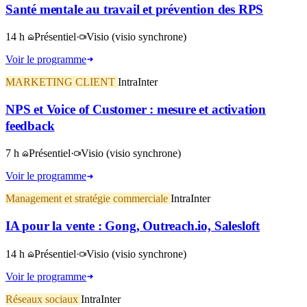
Santé mentale au travail et prévention des RPS
14 h
Présentiel
·
Visio
(visio synchrone)
Voir le programme
MARKETING CLIENT
Intra
Inter
NPS et Voice of Customer : mesure et activation
feedback
7 h
Présentiel
·
Visio
(visio synchrone)
Voir le programme
Management et stratégie commerciale
Intra
Inter
IA pour la vente : Gong, Outreach.io, Salesloft
14 h
Présentiel
·
Visio
(visio synchrone)
Voir le programme
Réseaux sociaux
Intra
Inter