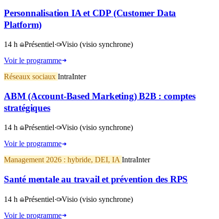
Personnalisation IA et CDP (Customer Data
Platform)
14 h
Présentiel
·
Visio
(visio synchrone)
Voir le programme
Réseaux sociaux
Intra
Inter
ABM (Account-Based Marketing) B2B : comptes
stratégiques
14 h
Présentiel
·
Visio
(visio synchrone)
Voir le programme
Management 2026 : hybride, DEI, IA
Intra
Inter
Santé mentale au travail et prévention des RPS
14 h
Présentiel
·
Visio
(visio synchrone)
Voir le programme