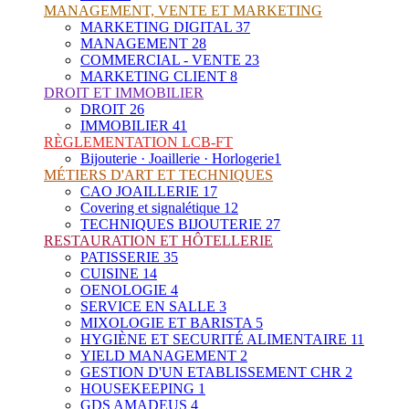
MANAGEMENT, VENTE ET MARKETING
MARKETING DIGITAL
37
MANAGEMENT
28
COMMERCIAL - VENTE
23
MARKETING CLIENT
8
DROIT ET IMMOBILIER
DROIT
26
IMMOBILIER
41
RÈGLEMENTATION LCB-FT
Bijouterie · Joaillerie · Horlogerie
1
MÉTIERS D'ART ET TECHNIQUES
CAO JOAILLERIE
17
Covering et signalétique
12
TECHNIQUES BIJOUTERIE
27
RESTAURATION ET HÔTELLERIE
PATISSERIE
35
CUISINE
14
OENOLOGIE
4
SERVICE EN SALLE
3
MIXOLOGIE ET BARISTA
5
HYGIÈNE ET SECURITÉ ALIMENTAIRE
11
YIELD MANAGEMENT
2
GESTION D'UN ETABLISSEMENT CHR
2
HOUSEKEEPING
1
GDS AMADEUS
4