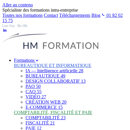
Aller au contenu
Spécialiste des formations intra-entreprise
Toutes nos formations
Contact
Téléchargements
Blog
01 82 02
15 75
Lun-Ven · 9h-18h
Formations
BUREAUTIQUE ET INFORMATIQUE
IA — Intelligence artificielle
28
BUREAUTIQUE
49
DESIGN COLLABORATIF
13
PAO
50
CAO
55
VIDÉO
27
CRÉATION WEB
20
E-COMMERCE
15
COMPTABILITÉ, FISCALITÉ ET PAIE
COMPTABILITÉ
23
FISCALITÉ
21
PAIE
12