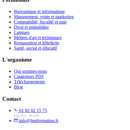
Bureautique et informatique
Management, vente et marketing
Comptabilité, fiscalité et paie
Droit et immobilier
Langues
Métiers d'art et techniques
Restauration et hôtellerie
Santé, social et éducatif
L'organisme
Qui sommes-nous
Catalogues PDF
Téléchargements
Blog
Contact
01 82 02 15 75
Lun-Ven · 9h-18h
info@hmformation.fr