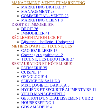
MANAGEMENT, VENTE ET MARKETING
MARKETING DIGITAL
37
MANAGEMENT
28
COMMERCIAL - VENTE
23
MARKETING CLIENT
8
DROIT ET IMMOBILIER
DROIT
26
IMMOBILIER
41
RÈGLEMENTATION LCB-FT
Bijouterie · Joaillerie · Horlogerie
1
MÉTIERS D'ART ET TECHNIQUES
CAO JOAILLERIE
17
Covering et signalétique
12
TECHNIQUES BIJOUTERIE
27
RESTAURATION ET HÔTELLERIE
PATISSERIE
35
CUISINE
14
OENOLOGIE
4
SERVICE EN SALLE
3
MIXOLOGIE ET BARISTA
5
HYGIÈNE ET SECURITÉ ALIMENTAIRE
11
YIELD MANAGEMENT
2
GESTION D'UN ETABLISSEMENT CHR
2
HOUSEKEEPING
1
GDS AMADEUS
4