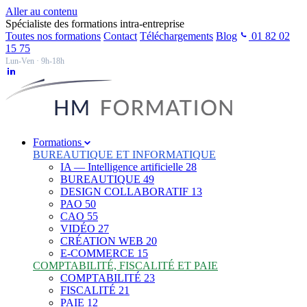
Aller au contenu
Spécialiste des formations intra-entreprise
Toutes nos formations
Contact
Téléchargements
Blog
01 82 02
15 75
Lun-Ven · 9h-18h
Formations
BUREAUTIQUE ET INFORMATIQUE
IA — Intelligence artificielle
28
BUREAUTIQUE
49
DESIGN COLLABORATIF
13
PAO
50
CAO
55
VIDÉO
27
CRÉATION WEB
20
E-COMMERCE
15
COMPTABILITÉ, FISCALITÉ ET PAIE
COMPTABILITÉ
23
FISCALITÉ
21
PAIE
12