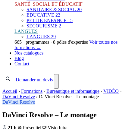
SANTÉ, SOCIAL ET ÉDUCATIF
SANITAIRE & SOCIAL
20
EDUCATIVE
22
PETITE ENFANCE
15
SECOURISME
2
LANGUES
LANGUES
29
665+ programmes · 8 pôles d'expertise
Voir toutes nos
formations →
Nos catalogues
Blog
Contact
Demander un devis
Accueil
›
Formations
›
Bureautique et informatique
›
VIDÉO
›
DaVinci Resolve
›
DaVinci Resolve – Le montage
DaVinci Resolve
DaVinci Resolve – Le montage
21 h
Présentiel
Visio
Intra