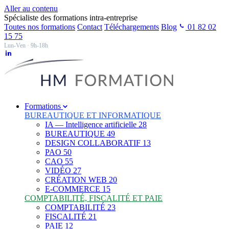
Aller au contenu
Spécialiste des formations intra-entreprise
Toutes nos formations
Contact
Téléchargements
Blog
01 82 02
15 75
Lun-Ven · 9h-18h
Formations
BUREAUTIQUE ET INFORMATIQUE
IA — Intelligence artificielle
28
BUREAUTIQUE
49
DESIGN COLLABORATIF
13
PAO
50
CAO
55
VIDÉO
27
CRÉATION WEB
20
E-COMMERCE
15
COMPTABILITÉ, FISCALITÉ ET PAIE
COMPTABILITÉ
23
FISCALITÉ
21
PAIE
12