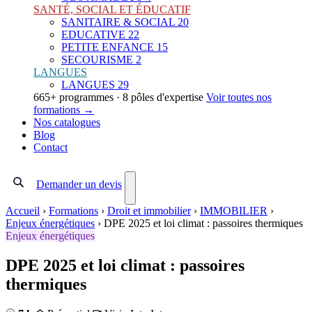
SANTÉ, SOCIAL ET ÉDUCATIF
SANITAIRE & SOCIAL
20
EDUCATIVE
22
PETITE ENFANCE
15
SECOURISME
2
LANGUES
LANGUES
29
665+ programmes · 8 pôles d'expertise
Voir toutes nos
formations →
Nos catalogues
Blog
Contact
Demander un devis
Accueil
›
Formations
›
Droit et immobilier
›
IMMOBILIER
›
Enjeux énergétiques
›
DPE 2025 et loi climat : passoires thermiques
Enjeux énergétiques
DPE 2025 et loi climat : passoires
thermiques