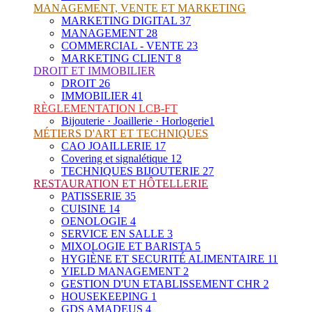
MANAGEMENT, VENTE ET MARKETING
MARKETING DIGITAL
37
MANAGEMENT
28
COMMERCIAL - VENTE
23
MARKETING CLIENT
8
DROIT ET IMMOBILIER
DROIT
26
IMMOBILIER
41
RÈGLEMENTATION LCB-FT
Bijouterie · Joaillerie · Horlogerie
1
MÉTIERS D'ART ET TECHNIQUES
CAO JOAILLERIE
17
Covering et signalétique
12
TECHNIQUES BIJOUTERIE
27
RESTAURATION ET HÔTELLERIE
PATISSERIE
35
CUISINE
14
OENOLOGIE
4
SERVICE EN SALLE
3
MIXOLOGIE ET BARISTA
5
HYGIÈNE ET SECURITÉ ALIMENTAIRE
11
YIELD MANAGEMENT
2
GESTION D'UN ETABLISSEMENT CHR
2
HOUSEKEEPING
1
GDS AMADEUS
4