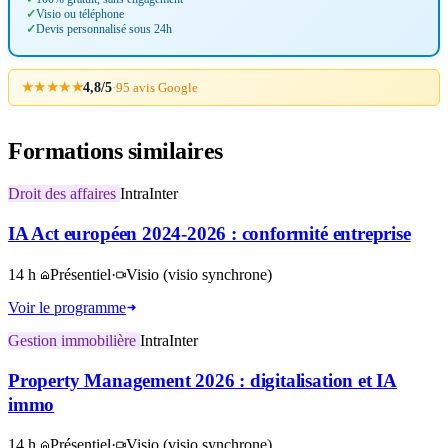
Visio ou téléphone
Devis personnalisé sous 24h
★★★★★
4,8/5
·
95 avis Google
Formations similaires
Droit des affaires
Intra
Inter
IA Act européen 2024-2026 : conformité entreprise
14 h
Présentiel
·
Visio
(visio synchrone)
Voir le programme
Gestion immobilière
Intra
Inter
Property Management 2026 : digitalisation et IA
immo
14 h
Présentiel
·
Visio
(visio synchrone)