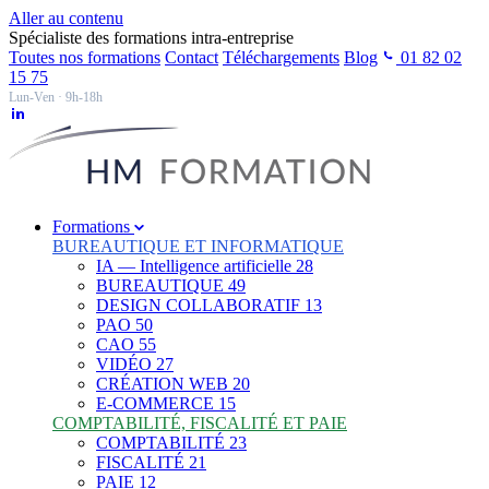
Aller au contenu
Spécialiste des formations intra-entreprise
Toutes nos formations
Contact
Téléchargements
Blog
01 82 02
15 75
Lun-Ven · 9h-18h
Formations
BUREAUTIQUE ET INFORMATIQUE
IA — Intelligence artificielle
28
BUREAUTIQUE
49
DESIGN COLLABORATIF
13
PAO
50
CAO
55
VIDÉO
27
CRÉATION WEB
20
E-COMMERCE
15
COMPTABILITÉ, FISCALITÉ ET PAIE
COMPTABILITÉ
23
FISCALITÉ
21
PAIE
12