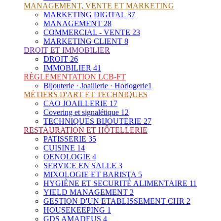
MANAGEMENT, VENTE ET MARKETING
MARKETING DIGITAL
37
MANAGEMENT
28
COMMERCIAL - VENTE
23
MARKETING CLIENT
8
DROIT ET IMMOBILIER
DROIT
26
IMMOBILIER
41
RÈGLEMENTATION LCB-FT
Bijouterie · Joaillerie · Horlogerie
1
MÉTIERS D'ART ET TECHNIQUES
CAO JOAILLERIE
17
Covering et signalétique
12
TECHNIQUES BIJOUTERIE
27
RESTAURATION ET HÔTELLERIE
PATISSERIE
35
CUISINE
14
OENOLOGIE
4
SERVICE EN SALLE
3
MIXOLOGIE ET BARISTA
5
HYGIÈNE ET SECURITÉ ALIMENTAIRE
11
YIELD MANAGEMENT
2
GESTION D'UN ETABLISSEMENT CHR
2
HOUSEKEEPING
1
GDS AMADEUS
4