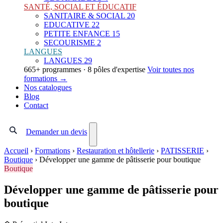
SANTÉ, SOCIAL ET ÉDUCATIF
SANITAIRE & SOCIAL
20
EDUCATIVE
22
PETITE ENFANCE
15
SECOURISME
2
LANGUES
LANGUES
29
665+ programmes · 8 pôles d'expertise
Voir toutes nos
formations →
Nos catalogues
Blog
Contact
Demander un devis
Accueil
›
Formations
›
Restauration et hôtellerie
›
PATISSERIE
›
Boutique
›
Développer une gamme de pâtisserie pour boutique
Boutique
Développer une gamme de pâtisserie pour
boutique