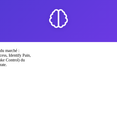
 du marché :
ss, Identify Pain,
ake Control) du
ate.