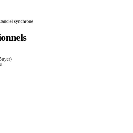
stanciel synchrone
ionnels
Buyer)
ol