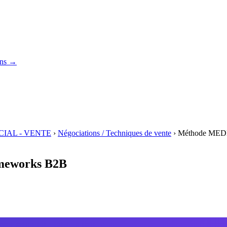
ons →
IAL - VENTE
›
Négociations / Techniques de vente
›
Méthode MEDDI
ameworks B2B