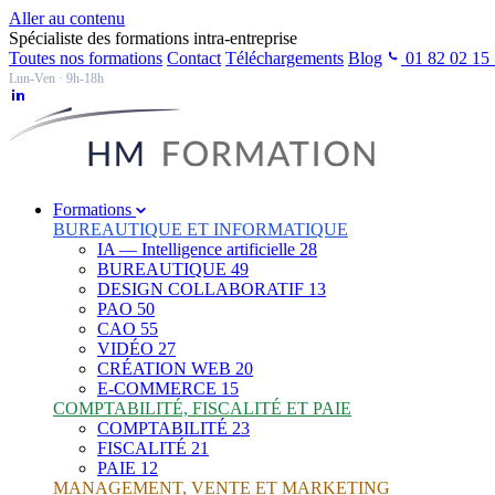
Aller au contenu
Spécialiste des formations intra-entreprise
Toutes nos formations
Contact
Téléchargements
Blog
01 82 02 15
Lun-Ven · 9h-18h
Formations
BUREAUTIQUE ET INFORMATIQUE
IA — Intelligence artificielle
28
BUREAUTIQUE
49
DESIGN COLLABORATIF
13
PAO
50
CAO
55
VIDÉO
27
CRÉATION WEB
20
E-COMMERCE
15
COMPTABILITÉ, FISCALITÉ ET PAIE
COMPTABILITÉ
23
FISCALITÉ
21
PAIE
12
MANAGEMENT, VENTE ET MARKETING