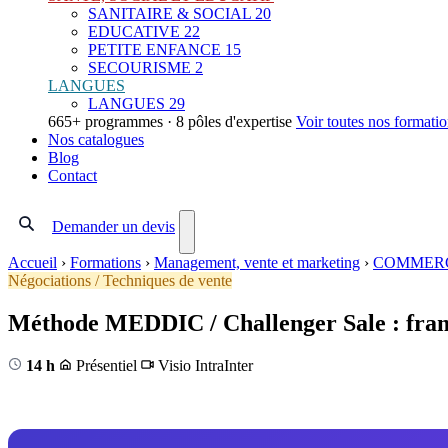
SANITAIRE & SOCIAL
20
EDUCATIVE
22
PETITE ENFANCE
15
SECOURISME
2
LANGUES
LANGUES
29
665+ programmes · 8 pôles d'expertise
Voir toutes nos formati
Nos catalogues
Blog
Contact
Demander un devis
Accueil
›
Formations
›
Management, vente et marketing
›
COMMERC
Négociations / Techniques de vente
Méthode MEDDIC / Challenger Sale : fr
14 h
Présentiel
Visio
Intra
Inter