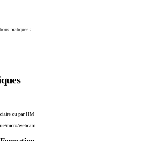
ions pratiques :
iques
ficiaire ou par HM
asque/micro/webcam
M Formation