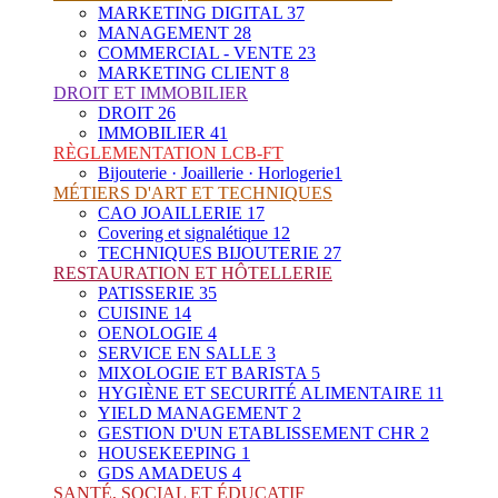
MARKETING DIGITAL
37
MANAGEMENT
28
COMMERCIAL - VENTE
23
MARKETING CLIENT
8
DROIT ET IMMOBILIER
DROIT
26
IMMOBILIER
41
RÈGLEMENTATION LCB-FT
Bijouterie · Joaillerie · Horlogerie
1
MÉTIERS D'ART ET TECHNIQUES
CAO JOAILLERIE
17
Covering et signalétique
12
TECHNIQUES BIJOUTERIE
27
RESTAURATION ET HÔTELLERIE
PATISSERIE
35
CUISINE
14
OENOLOGIE
4
SERVICE EN SALLE
3
MIXOLOGIE ET BARISTA
5
HYGIÈNE ET SECURITÉ ALIMENTAIRE
11
YIELD MANAGEMENT
2
GESTION D'UN ETABLISSEMENT CHR
2
HOUSEKEEPING
1
GDS AMADEUS
4
SANTÉ, SOCIAL ET ÉDUCATIF