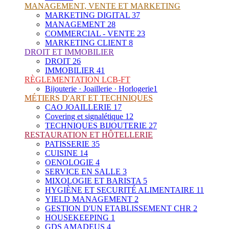
MANAGEMENT, VENTE ET MARKETING
MARKETING DIGITAL
37
MANAGEMENT
28
COMMERCIAL - VENTE
23
MARKETING CLIENT
8
DROIT ET IMMOBILIER
DROIT
26
IMMOBILIER
41
RÈGLEMENTATION LCB-FT
Bijouterie · Joaillerie · Horlogerie
1
MÉTIERS D'ART ET TECHNIQUES
CAO JOAILLERIE
17
Covering et signalétique
12
TECHNIQUES BIJOUTERIE
27
RESTAURATION ET HÔTELLERIE
PATISSERIE
35
CUISINE
14
OENOLOGIE
4
SERVICE EN SALLE
3
MIXOLOGIE ET BARISTA
5
HYGIÈNE ET SECURITÉ ALIMENTAIRE
11
YIELD MANAGEMENT
2
GESTION D'UN ETABLISSEMENT CHR
2
HOUSEKEEPING
1
GDS AMADEUS
4