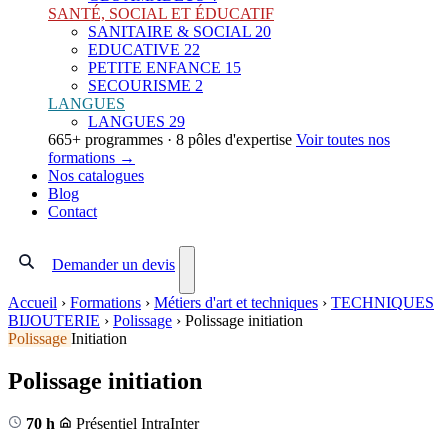
SANTÉ, SOCIAL ET ÉDUCATIF
SANITAIRE & SOCIAL
20
EDUCATIVE
22
PETITE ENFANCE
15
SECOURISME
2
LANGUES
LANGUES
29
665+ programmes · 8 pôles d'expertise
Voir toutes nos
formations →
Nos catalogues
Blog
Contact
Demander un devis
Accueil
›
Formations
›
Métiers d'art et techniques
›
TECHNIQUES
BIJOUTERIE
›
Polissage
›
Polissage initiation
Polissage
Initiation
Polissage initiation
70 h
Présentiel
Intra
Inter