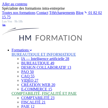
Aller au contenu
Spécialiste des formations intra-entreprise
Toutes nos formations
Contact
Téléchargements
Blog
01 82 02
15 75
Lun-Ven · 9h-18h
Formations
BUREAUTIQUE ET INFORMATIQUE
IA — Intelligence artificielle
28
BUREAUTIQUE
49
DESIGN COLLABORATIF
13
PAO
50
CAO
55
VIDÉO
27
CRÉATION WEB
20
E-COMMERCE
15
COMPTABILITÉ, FISCALITÉ ET PAIE
COMPTABILITÉ
23
FISCALITÉ
21
PAIE
12