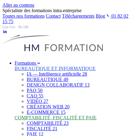
Aller au contenu
Spécialiste des formations intra-entreprise
Toutes nos formations
Contact
Téléchargements
Blog
01 82 02
15 75
Lun-Ven · 9h-18h
Formations
BUREAUTIQUE ET INFORMATIQUE
IA — Intelligence artificielle
28
BUREAUTIQUE
49
DESIGN COLLABORATIF
13
PAO
50
CAO
55
VIDÉO
27
CRÉATION WEB
20
E-COMMERCE
15
COMPTABILITÉ, FISCALITÉ ET PAIE
COMPTABILITÉ
23
FISCALITÉ
21
PAIE
12