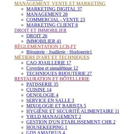
MANAGEMENT, VENTE ET MARKETING
MARKETING DIGITAL
37
MANAGEMENT
28
COMMERCIAL - VENTE
23
MARKETING CLIENT
8
DROIT ET IMMOBILIER
DROIT
26
IMMOBILIER
41
RÈGLEMENTATION LCB-FT
Bijouterie · Joaillerie · Horlogerie
1
MÉTIERS D'ART ET TECHNIQUES
CAO JOAILLERIE
17
Covering et signalétique
12
TECHNIQUES BIJOUTERIE
27
RESTAURATION ET HÔTELLERIE
PATISSERIE
35
CUISINE
14
OENOLOGIE
4
SERVICE EN SALLE
3
MIXOLOGIE ET BARISTA
5
HYGIÈNE ET SECURITÉ ALIMENTAIRE
11
YIELD MANAGEMENT
2
GESTION D'UN ETABLISSEMENT CHR
2
HOUSEKEEPING
1
GDS AMADEUS
4