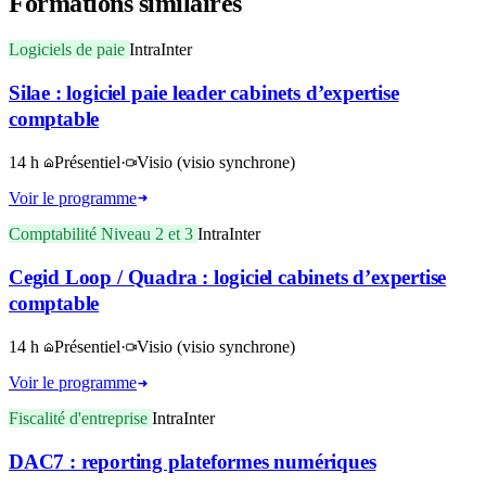
Formations similaires
Logiciels de paie
Intra
Inter
Silae : logiciel paie leader cabinets d’expertise
comptable
14 h
Présentiel
·
Visio
(visio synchrone)
Voir le programme
Comptabilité Niveau 2 et 3
Intra
Inter
Cegid Loop / Quadra : logiciel cabinets d’expertise
comptable
14 h
Présentiel
·
Visio
(visio synchrone)
Voir le programme
Fiscalité d'entreprise
Intra
Inter
DAC7 : reporting plateformes numériques