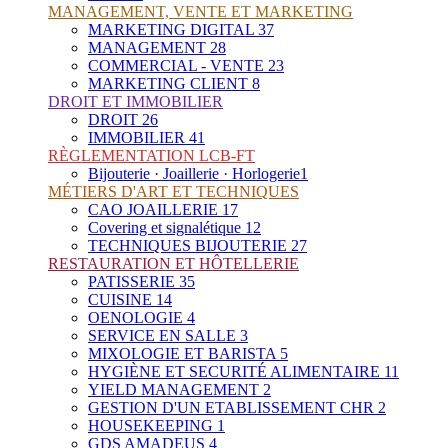
MANAGEMENT, VENTE ET MARKETING
MARKETING DIGITAL
37
MANAGEMENT
28
COMMERCIAL - VENTE
23
MARKETING CLIENT
8
DROIT ET IMMOBILIER
DROIT
26
IMMOBILIER
41
RÈGLEMENTATION LCB-FT
Bijouterie · Joaillerie · Horlogerie
1
MÉTIERS D'ART ET TECHNIQUES
CAO JOAILLERIE
17
Covering et signalétique
12
TECHNIQUES BIJOUTERIE
27
RESTAURATION ET HÔTELLERIE
PATISSERIE
35
CUISINE
14
OENOLOGIE
4
SERVICE EN SALLE
3
MIXOLOGIE ET BARISTA
5
HYGIÈNE ET SECURITÉ ALIMENTAIRE
11
YIELD MANAGEMENT
2
GESTION D'UN ETABLISSEMENT CHR
2
HOUSEKEEPING
1
GDS AMADEUS
4