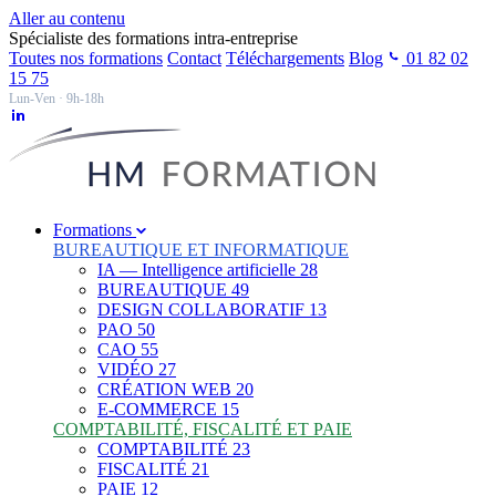
Aller au contenu
Spécialiste des formations intra-entreprise
Toutes nos formations
Contact
Téléchargements
Blog
01 82 02
15 75
Lun-Ven · 9h-18h
Formations
BUREAUTIQUE ET INFORMATIQUE
IA — Intelligence artificielle
28
BUREAUTIQUE
49
DESIGN COLLABORATIF
13
PAO
50
CAO
55
VIDÉO
27
CRÉATION WEB
20
E-COMMERCE
15
COMPTABILITÉ, FISCALITÉ ET PAIE
COMPTABILITÉ
23
FISCALITÉ
21
PAIE
12