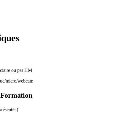
iques
ficiaire ou par HM
asque/micro/webcam
M Formation
présentiel)