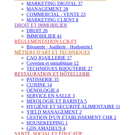
MARKETING DIGITAL
37
MANAGEMENT
28
COMMERCIAL - VENTE
23
MARKETING CLIENT
8
DROIT ET IMMOBILIER
DROIT
26
IMMOBILIER
41
RÈGLEMENTATION LCB-FT
Bijouterie · Joaillerie · Horlogerie
1
MÉTIERS D'ART ET TECHNIQUES
CAO JOAILLERIE
17
Covering et signalétique
12
TECHNIQUES BIJOUTERIE
27
RESTAURATION ET HÔTELLERIE
PATISSERIE
35
CUISINE
14
OENOLOGIE
4
SERVICE EN SALLE
3
MIXOLOGIE ET BARISTA
5
HYGIÈNE ET SECURITÉ ALIMENTAIRE
11
YIELD MANAGEMENT
2
GESTION D'UN ETABLISSEMENT CHR
2
HOUSEKEEPING
1
GDS AMADEUS
4
SANTÉ, SOCIAL ET ÉDUCATIF