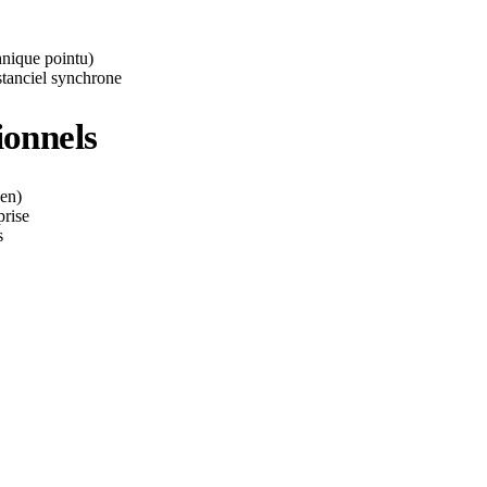
hnique pointu)
stanciel synchrone
ionnels
en)
prise
s