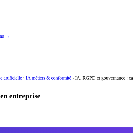
ons →
 artificielle
›
IA métiers & conformité
›
IA, RGPD et gouvernance : cad
en entreprise