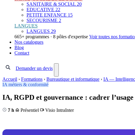
SANITAIRE & SOCIAL
20
EDUCATIVE
22
PETITE ENFANCE
15
SECOURISME
2
LANGUES
LANGUES
29
665+ programmes · 8 pôles d'expertise
Voir toutes nos formati
Nos catalogues
Blog
Contact
Demander un devis
Accueil
›
Formations
›
Bureautique et informatique
›
IA — Intelligence
IA métiers & conformité
IA, RGPD et gouvernance : cadrer l’usage 
7 h
Présentiel
Visio
Intra
Inter