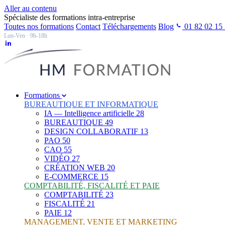
Aller au contenu
Spécialiste des formations intra-entreprise
Toutes nos formations
Contact
Téléchargements
Blog
01 82 02 15
Lun-Ven · 9h-18h
Formations
BUREAUTIQUE ET INFORMATIQUE
IA — Intelligence artificielle
28
BUREAUTIQUE
49
DESIGN COLLABORATIF
13
PAO
50
CAO
55
VIDÉO
27
CRÉATION WEB
20
E-COMMERCE
15
COMPTABILITÉ, FISCALITÉ ET PAIE
COMPTABILITÉ
23
FISCALITÉ
21
PAIE
12
MANAGEMENT, VENTE ET MARKETING