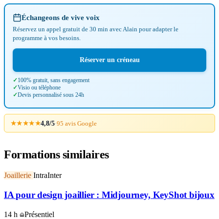
Échangeons de vive voix
Réservez un appel gratuit de 30 min avec Alain pour adapter le
programme à vos besoins.
Réserver un créneau
100% gratuit, sans engagement
Visio ou téléphone
Devis personnalisé sous 24h
★★★★★
4,8/5
·
95 avis Google
Formations similaires
Joaillerie
Intra
Inter
IA pour design joaillier : Midjourney, KeyShot bijoux
14 h
Présentiel