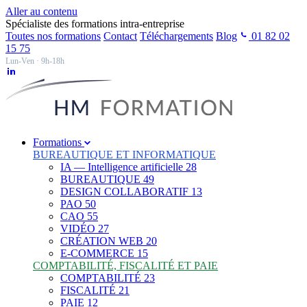
Aller au contenu
Spécialiste des formations intra-entreprise
Toutes nos formations
Contact
Téléchargements
Blog
01 82 02
15 75
Lun-Ven · 9h-18h
Formations
BUREAUTIQUE ET INFORMATIQUE
IA — Intelligence artificielle
28
BUREAUTIQUE
49
DESIGN COLLABORATIF
13
PAO
50
CAO
55
VIDÉO
27
CRÉATION WEB
20
E-COMMERCE
15
COMPTABILITÉ, FISCALITÉ ET PAIE
COMPTABILITÉ
23
FISCALITÉ
21
PAIE
12