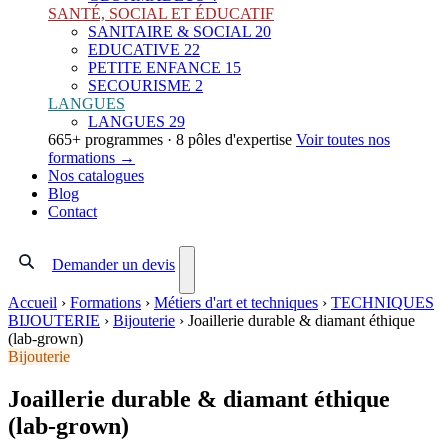
SANTÉ, SOCIAL ET ÉDUCATIF
SANITAIRE & SOCIAL
20
EDUCATIVE
22
PETITE ENFANCE
15
SECOURISME
2
LANGUES
LANGUES
29
665+ programmes · 8 pôles d'expertise
Voir toutes nos
formations →
Nos catalogues
Blog
Contact
Demander un devis
Accueil
›
Formations
›
Métiers d'art et techniques
›
TECHNIQUES
BIJOUTERIE
›
Bijouterie
›
Joaillerie durable & diamant éthique
(lab-grown)
Bijouterie
Joaillerie durable & diamant éthique
(lab-grown)