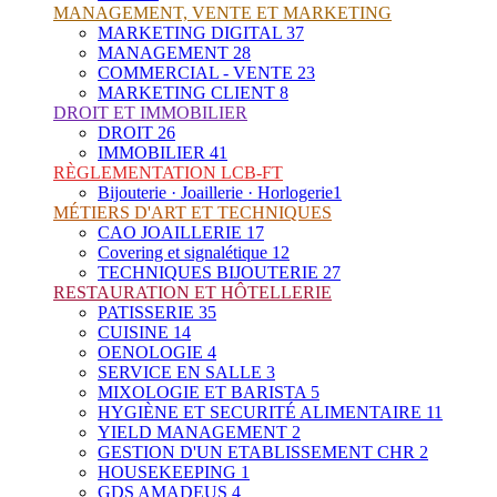
MANAGEMENT, VENTE ET MARKETING
MARKETING DIGITAL
37
MANAGEMENT
28
COMMERCIAL - VENTE
23
MARKETING CLIENT
8
DROIT ET IMMOBILIER
DROIT
26
IMMOBILIER
41
RÈGLEMENTATION LCB-FT
Bijouterie · Joaillerie · Horlogerie
1
MÉTIERS D'ART ET TECHNIQUES
CAO JOAILLERIE
17
Covering et signalétique
12
TECHNIQUES BIJOUTERIE
27
RESTAURATION ET HÔTELLERIE
PATISSERIE
35
CUISINE
14
OENOLOGIE
4
SERVICE EN SALLE
3
MIXOLOGIE ET BARISTA
5
HYGIÈNE ET SECURITÉ ALIMENTAIRE
11
YIELD MANAGEMENT
2
GESTION D'UN ETABLISSEMENT CHR
2
HOUSEKEEPING
1
GDS AMADEUS
4