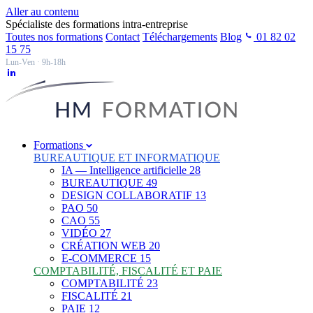
Aller au contenu
Spécialiste des formations intra-entreprise
Toutes nos formations
Contact
Téléchargements
Blog
01 82 02
15 75
Lun-Ven · 9h-18h
Formations
BUREAUTIQUE ET INFORMATIQUE
IA — Intelligence artificielle
28
BUREAUTIQUE
49
DESIGN COLLABORATIF
13
PAO
50
CAO
55
VIDÉO
27
CRÉATION WEB
20
E-COMMERCE
15
COMPTABILITÉ, FISCALITÉ ET PAIE
COMPTABILITÉ
23
FISCALITÉ
21
PAIE
12