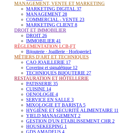
MANAGEMENT, VENTE ET MARKETING
MARKETING DIGITAL
37
MANAGEMENT
28
COMMERCIAL - VENTE
23
MARKETING CLIENT
8
DROIT ET IMMOBILIER
DROIT
26
IMMOBILIER
41
RÈGLEMENTATION LCB-FT
Bijouterie · Joaillerie · Horlogerie
1
MÉTIERS D'ART ET TECHNIQUES
CAO JOAILLERIE
17
Covering et signalétique
12
TECHNIQUES BIJOUTERIE
27
RESTAURATION ET HÔTELLERIE
PATISSERIE
35
CUISINE
14
OENOLOGIE
4
SERVICE EN SALLE
3
MIXOLOGIE ET BARISTA
5
HYGIÈNE ET SECURITÉ ALIMENTAIRE
11
YIELD MANAGEMENT
2
GESTION D'UN ETABLISSEMENT CHR
2
HOUSEKEEPING
1
GDS AMADEUS
4