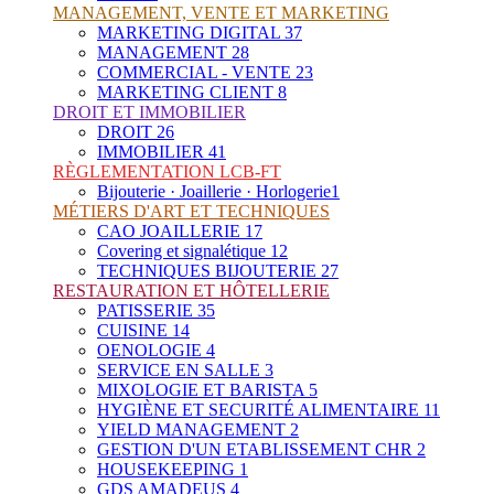
MANAGEMENT, VENTE ET MARKETING
MARKETING DIGITAL
37
MANAGEMENT
28
COMMERCIAL - VENTE
23
MARKETING CLIENT
8
DROIT ET IMMOBILIER
DROIT
26
IMMOBILIER
41
RÈGLEMENTATION LCB-FT
Bijouterie · Joaillerie · Horlogerie
1
MÉTIERS D'ART ET TECHNIQUES
CAO JOAILLERIE
17
Covering et signalétique
12
TECHNIQUES BIJOUTERIE
27
RESTAURATION ET HÔTELLERIE
PATISSERIE
35
CUISINE
14
OENOLOGIE
4
SERVICE EN SALLE
3
MIXOLOGIE ET BARISTA
5
HYGIÈNE ET SECURITÉ ALIMENTAIRE
11
YIELD MANAGEMENT
2
GESTION D'UN ETABLISSEMENT CHR
2
HOUSEKEEPING
1
GDS AMADEUS
4