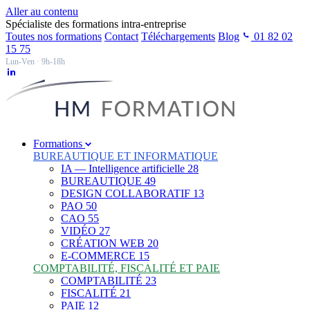
Aller au contenu
Spécialiste des formations intra-entreprise
Toutes nos formations
Contact
Téléchargements
Blog
01 82 02
15 75
Lun-Ven · 9h-18h
Formations
BUREAUTIQUE ET INFORMATIQUE
IA — Intelligence artificielle
28
BUREAUTIQUE
49
DESIGN COLLABORATIF
13
PAO
50
CAO
55
VIDÉO
27
CRÉATION WEB
20
E-COMMERCE
15
COMPTABILITÉ, FISCALITÉ ET PAIE
COMPTABILITÉ
23
FISCALITÉ
21
PAIE
12