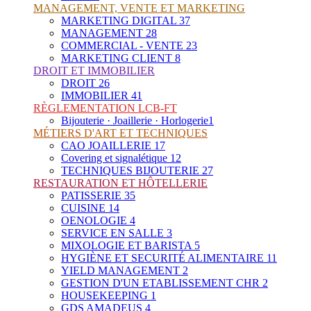
MANAGEMENT, VENTE ET MARKETING
MARKETING DIGITAL
37
MANAGEMENT
28
COMMERCIAL - VENTE
23
MARKETING CLIENT
8
DROIT ET IMMOBILIER
DROIT
26
IMMOBILIER
41
RÈGLEMENTATION LCB-FT
Bijouterie · Joaillerie · Horlogerie
1
MÉTIERS D'ART ET TECHNIQUES
CAO JOAILLERIE
17
Covering et signalétique
12
TECHNIQUES BIJOUTERIE
27
RESTAURATION ET HÔTELLERIE
PATISSERIE
35
CUISINE
14
OENOLOGIE
4
SERVICE EN SALLE
3
MIXOLOGIE ET BARISTA
5
HYGIÈNE ET SECURITÉ ALIMENTAIRE
11
YIELD MANAGEMENT
2
GESTION D'UN ETABLISSEMENT CHR
2
HOUSEKEEPING
1
GDS AMADEUS
4