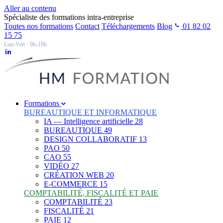
Aller au contenu
Spécialiste des formations intra-entreprise
Toutes nos formations
Contact
Téléchargements
Blog
01 82 02
15 75
Lun-Ven · 9h-18h
Formations
BUREAUTIQUE ET INFORMATIQUE
IA — Intelligence artificielle
28
BUREAUTIQUE
49
DESIGN COLLABORATIF
13
PAO
50
CAO
55
VIDÉO
27
CRÉATION WEB
20
E-COMMERCE
15
COMPTABILITÉ, FISCALITÉ ET PAIE
COMPTABILITÉ
23
FISCALITÉ
21
PAIE
12