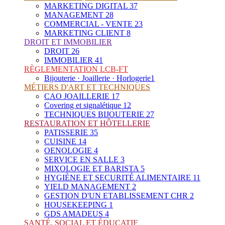
MARKETING DIGITAL
37
MANAGEMENT
28
COMMERCIAL - VENTE
23
MARKETING CLIENT
8
DROIT ET IMMOBILIER
DROIT
26
IMMOBILIER
41
RÈGLEMENTATION LCB-FT
Bijouterie · Joaillerie · Horlogerie
1
MÉTIERS D'ART ET TECHNIQUES
CAO JOAILLERIE
17
Covering et signalétique
12
TECHNIQUES BIJOUTERIE
27
RESTAURATION ET HÔTELLERIE
PATISSERIE
35
CUISINE
14
OENOLOGIE
4
SERVICE EN SALLE
3
MIXOLOGIE ET BARISTA
5
HYGIÈNE ET SECURITÉ ALIMENTAIRE
11
YIELD MANAGEMENT
2
GESTION D'UN ETABLISSEMENT CHR
2
HOUSEKEEPING
1
GDS AMADEUS
4
SANTÉ, SOCIAL ET ÉDUCATIF